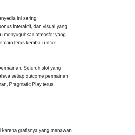
nyedia ini sering
onus interaktif, dan visual yang
mpu menyuguhkan atmosfer yang
pemain terus kembali untuk
ermainan. Seluruh slot yang
 bahwa setiap outcome permainan
n, Pragmatic Play terus
nal karena grafisnya yang menawan