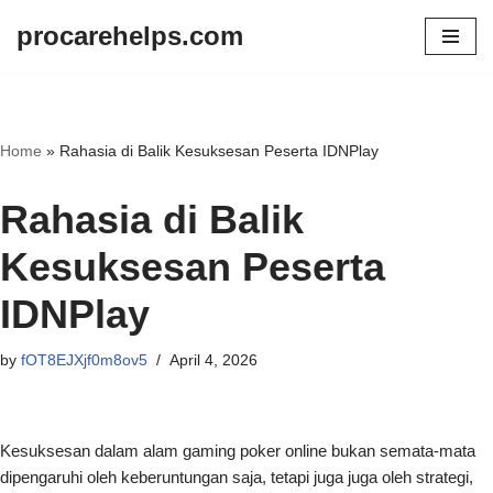
procarehelps.com
Skip
to
content
Home
»
Rahasia di Balik Kesuksesan Peserta IDNPlay
Rahasia di Balik
Kesuksesan Peserta
IDNPlay
by
fOT8EJXjf0m8ov5
April 4, 2026
Kesuksesan dalam alam gaming poker online bukan semata-mata
dipengaruhi oleh keberuntungan saja, tetapi juga juga oleh strategi,