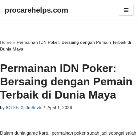
procarehelps.com
Skip
to
content
Home
»
Permainan IDN Poker: Bersaing dengan Pemain Terbaik di
Dunia Maya
Permainan IDN Poker:
Bersaing dengan Pemain
Terbaik di Dunia Maya
by
fOT8EJXjf0m8ov5
April 1, 2026
Dalam dunia game kartu, permainan poker sudah jadi sebagai salah