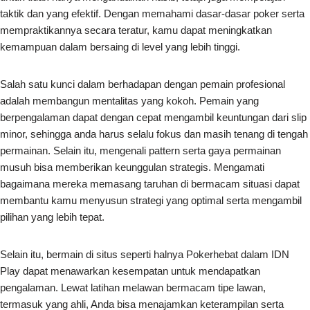
taktik dan yang efektif. Dengan memahami dasar-dasar poker serta
mempraktikannya secara teratur, kamu dapat meningkatkan
kemampuan dalam bersaing di level yang lebih tinggi.
Salah satu kunci dalam berhadapan dengan pemain profesional
adalah membangun mentalitas yang kokoh. Pemain yang
berpengalaman dapat dengan cepat mengambil keuntungan dari slip
minor, sehingga anda harus selalu fokus dan masih tenang di tengah
permainan. Selain itu, mengenali pattern serta gaya permainan
musuh bisa memberikan keunggulan strategis. Mengamati
bagaimana mereka memasang taruhan di bermacam situasi dapat
membantu kamu menyusun strategi yang optimal serta mengambil
pilihan yang lebih tepat.
Selain itu, bermain di situs seperti halnya Pokerhebat dalam IDN
Play dapat menawarkan kesempatan untuk mendapatkan
pengalaman. Lewat latihan melawan bermacam tipe lawan,
termasuk yang ahli, Anda bisa menajamkan keterampilan serta