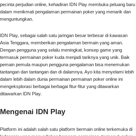
pecinta perjudian online, kehadiran IDN Play membuka peluang baru
dalam menikmati pengalaman permainan poker yang menarik dan
menguntungkan.
IDN Play, sebagai salah satu jaringan besar terbesar di kawasan
Asia Tenggara, memberikan pengalaman bermain yang aman.
Dengan pengguna yang selalu meningkat, konsep game yang
termasuk permainan poker kuda menjadi tariknya yang unik. Baik
pemain pemula maupun pengguna pengalaman bisa menemukan
tantangan dan tantangan dan di dalamnya. Ayo kita menyelami lebih
dalam lebih dalam dunia permainan permainan poker online ini
mengeksplorasi berbagai berbagai fitur-fitur yang ditawarkan
ditawarkan IDN Play.
Mengenai IDN Play
Platform ini adalah salah satu platform bermain online terkemuka di