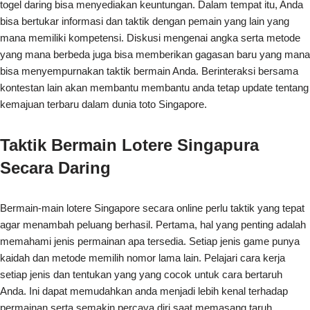
togel daring bisa menyediakan keuntungan. Dalam tempat itu, Anda
bisa bertukar informasi dan taktik dengan pemain yang lain yang
mana memiliki kompetensi. Diskusi mengenai angka serta metode
yang mana berbeda juga bisa memberikan gagasan baru yang mana
bisa menyempurnakan taktik bermain Anda. Berinteraksi bersama
kontestan lain akan membantu membantu anda tetap update tentang
kemajuan terbaru dalam dunia toto Singapore.
Taktik Bermain Lotere Singapura
Secara Daring
Bermain-main lotere Singapore secara online perlu taktik yang tepat
agar menambah peluang berhasil. Pertama, hal yang penting adalah
memahami jenis permainan apa tersedia. Setiap jenis game punya
kaidah dan metode memilih nomor lama lain. Pelajari cara kerja
setiap jenis dan tentukan yang yang cocok untuk cara bertaruh
Anda. Ini dapat memudahkan anda menjadi lebih kenal terhadap
permainan serta semakin percaya diri saat memasang taruh.