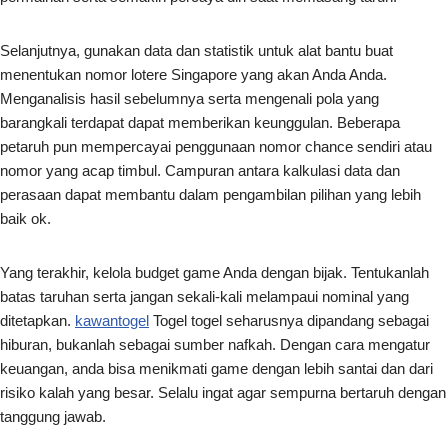
Selanjutnya, gunakan data dan statistik untuk alat bantu buat
menentukan nomor lotere Singapore yang akan Anda Anda.
Menganalisis hasil sebelumnya serta mengenali pola yang
barangkali terdapat dapat memberikan keunggulan. Beberapa
petaruh pun mempercayai penggunaan nomor chance sendiri atau
nomor yang acap timbul. Campuran antara kalkulasi data dan
perasaan dapat membantu dalam pengambilan pilihan yang lebih
baik ok.
Yang terakhir, kelola budget game Anda dengan bijak. Tentukanlah
batas taruhan serta jangan sekali-kali melampaui nominal yang
ditetapkan.
kawantogel
Togel togel seharusnya dipandang sebagai
hiburan, bukanlah sebagai sumber nafkah. Dengan cara mengatur
keuangan, anda bisa menikmati game dengan lebih santai dan dari
risiko kalah yang besar. Selalu ingat agar sempurna bertaruh dengan
tanggung jawab.