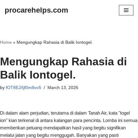
procarehelps.com
Skip
to
content
Home
»
Mengungkap Rahasia di Balik Iontogel.
Mengungkap Rahasia di
Balik Iontogel.
by
fOT8EJXjf0m8ov5
March 13, 2026
Di dalam alam perjudian, terutama di dalam Tanah Air, kata "togel
ion" kian terkenal di antara kalangan para pencinta. Lomba ini semua
memberikan peluang mendapatkan hasil yang begitu signifikan
melalui jalan yang begitu menggugah. Banyakan yang pasti