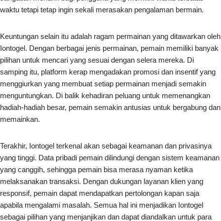
waktu tetapi tetap ingin sekali merasakan pengalaman bermain.
Keuntungan selain itu adalah ragam permainan yang ditawarkan oleh
Iontogel. Dengan berbagai jenis permainan, pemain memiliki banyak
pilihan untuk mencari yang sesuai dengan selera mereka. Di
samping itu, platform kerap mengadakan promosi dan insentif yang
menggiurkan yang membuat setiap permainan menjadi semakin
menguntungkan. Di balik kehadiran peluang untuk memenangkan
hadiah-hadiah besar, pemain semakin antusias untuk bergabung dan
memainkan.
Terakhir, Iontogel terkenal akan sebagai keamanan dan privasinya
yang tinggi. Data pribadi pemain dilindungi dengan sistem keamanan
yang canggih, sehingga pemain bisa merasa nyaman ketika
melaksanakan transaksi. Dengan dukungan layanan klien yang
responsif, pemain dapat mendapatkan pertolongan kapan saja
apabila mengalami masalah. Semua hal ini menjadikan Iontogel
sebagai pilihan yang menjanjikan dan dapat diandalkan untuk para