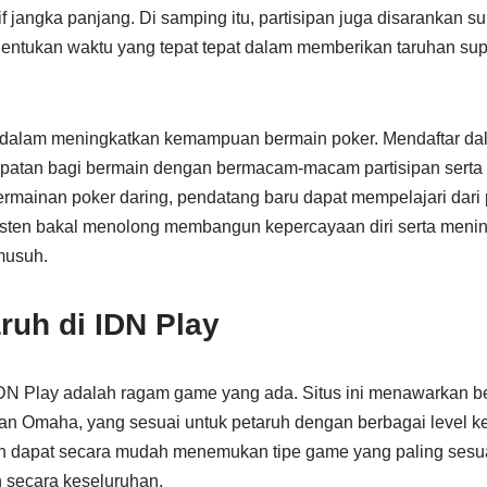
jangka panjang. Di samping itu, partisipan juga disarankan su
ntukan waktu yang tepat tepat dalam memberikan taruhan su
i dalam meningkatkan kemampuan bermain poker. Mendaftar dal
atan bagi bermain dengan bermacam-macam partisipan serta d
ermainan poker daring, pendatang baru dapat mempelajari dar
sisten bakal menolong membangun kepercayaan diri serta me
musuh.
ruh di IDN Play
IDN Play adalah ragam game yang ada. Situs ini menawarkan
dan Omaha, yang sesuai untuk petaruh dengan berbagai leve
in dapat secara mudah menemukan tipe game yang paling sesu
 secara keseluruhan.