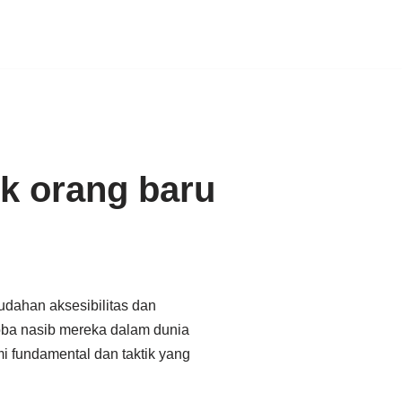
k orang baru
udahan aksesibilitas dan
ba nasib mereka dalam dunia
i fundamental dan taktik yang