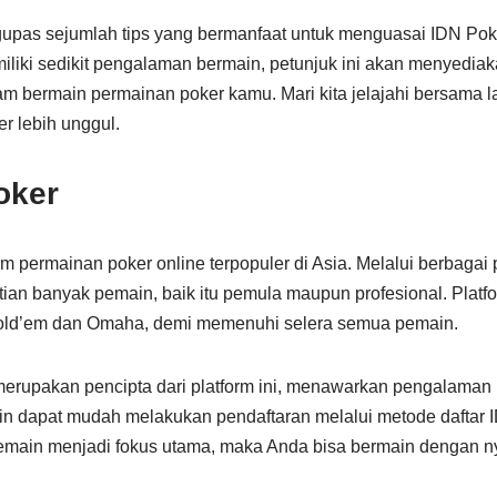
engupas sejumlah tips yang bermanfaat untuk menguasai IDN Pok
iliki sedikit pengalaman bermain, petunjuk ini akan menyedi
bermain permainan poker kamu. Mari kita jelajahi bersama l
r lebih unggul.
oker
rm permainan poker online terpopuler di Asia. Melalui berbagai
tian banyak pemain, baik itu pemula maupun profesional. Platf
Hold’em dan Omaha, demi memenuhi selera semua pemain.
merupakan pencipta dari platform ini, menawarkan pengalaman
main dapat mudah melakukan pendaftaran melalui metode daftar 
main menjadi fokus utama, maka Anda bisa bermain dengan 