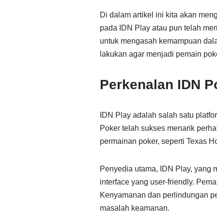
Di dalam artikel ini kita akan m
pada IDN Play atau pun telah mem
untuk mengasah kemampuan dalam 
lakukan agar menjadi pemain poke
Perkenalan IDN P
IDN Play adalah salah satu platfo
Poker telah sukses menarik perha
permainan poker, seperti Texas 
Penyedia utama, IDN Play, yang 
interface yang user-friendly. Pe
Kenyamanan dan perlindungan pe
masalah keamanan.