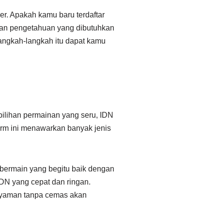
er. Apakah kamu baru terdaftar
akan pengetahuan yang dibutuhkan
angkah-langkah itu dapat kamu
 pilihan permainan yang seru, IDN
orm ini menawarkan banyak jenis
 bermain yang begitu baik dengan
IDN yang cepat dan ringan.
nyaman tanpa cemas akan