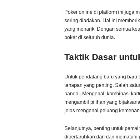
Poker online di platform ini juga
sering diadakan. Hal ini member
yang menarik. Dengan semua keung
poker di seluruh dunia.
Taktik Dasar unt
Untuk pendatang baru yang baru
tahapan yang penting. Salah satun
handal. Mengenali kombinasi kart
mengambil pilihan yang bijaksana
jelas mengenai peluang kemenanga
Selanjutnya, penting untuk pemai
dipertaruhkan dan dan mematuhi p