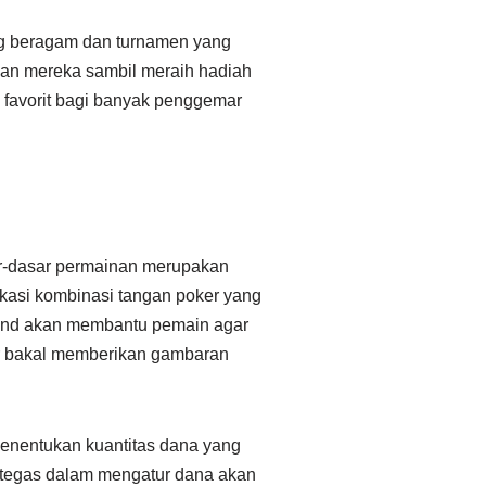
yang beragam dan turnamen yang
lan mereka sambil meraih hadiah
 favorit bagi banyak penggemar
r-dasar permainan merupakan
fikasi kombinasi tangan poker yang
a Kind akan membantu pemain agar
ker bakal memberikan gambaran
 menentukan kuantitas dana yang
p tegas dalam mengatur dana akan