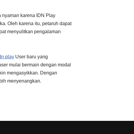
sa nyaman karena IDN Play
a. Oleh karena itu, petaruh dapat
apat menyulitkan pengalaman
dn play
User baru yang
user mulai bermain dengan modal
makin mengasyikkan. Dengan
ebih menyenangkan.