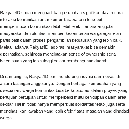
Rakyat 4D sudah menghadirkan perubahan signifikan dalam cara
interaksi komunikasi antar komunitas. Sarana tersebut
mempermudah komunikasi lebih lebih efektif antara anggota
masyarakat dan otoritas, memberi kesempatan warga agar lebih
partisipatif dalam proses pengambilan keputusan yang lebih baik.
Melalui adanya Rakyat4D, aspirasi masyarakat bisa semakin
diperhatikan, sehingga menciptakan sense of ownership serta
keterlibatan yang lebih tinggi dalam pembangunan daerah.
Di samping itu, Rakyat4D pun mendorong inovasi dan inovasi di
antara kalangan anggotanya. Dengan berbagai kemudahan yang
disediakan, warga komunitas bisa berkolaborasi dalam proyek yang
bertujuan bertujuan untuk memperbaiki mutu kehidupan dalam area
sekitar. Hal ini tidak hanya memperkuat solidaritas tetapi juga serta
menghasilkan jawaban yang lebih efektif atas masalah yang dihadapi
warga.