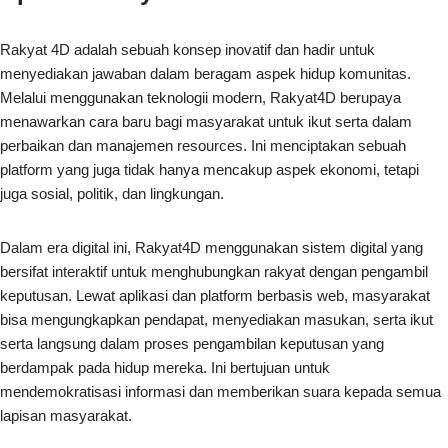
Rakyat 4D adalah sebuah konsep inovatif dan hadir untuk
menyediakan jawaban dalam beragam aspek hidup komunitas.
Melalui menggunakan teknologii modern, Rakyat4D berupaya
menawarkan cara baru bagi masyarakat untuk ikut serta dalam
perbaikan dan manajemen resources. Ini menciptakan sebuah
platform yang juga tidak hanya mencakup aspek ekonomi, tetapi
juga sosial, politik, dan lingkungan.
Dalam era digital ini, Rakyat4D menggunakan sistem digital yang
bersifat interaktif untuk menghubungkan rakyat dengan pengambil
keputusan. Lewat aplikasi dan platform berbasis web, masyarakat
bisa mengungkapkan pendapat, menyediakan masukan, serta ikut
serta langsung dalam proses pengambilan keputusan yang
berdampak pada hidup mereka. Ini bertujuan untuk
mendemokratisasi informasi dan memberikan suara kepada semua
lapisan masyarakat.