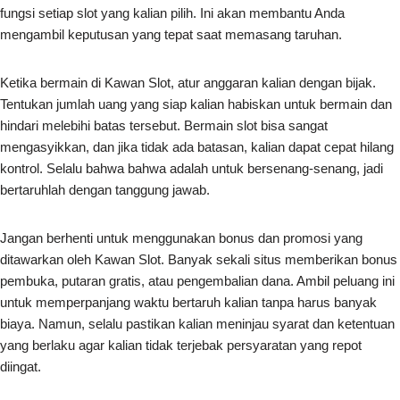
fungsi setiap slot yang kalian pilih. Ini akan membantu Anda
mengambil keputusan yang tepat saat memasang taruhan.
Ketika bermain di Kawan Slot, atur anggaran kalian dengan bijak.
Tentukan jumlah uang yang siap kalian habiskan untuk bermain dan
hindari melebihi batas tersebut. Bermain slot bisa sangat
mengasyikkan, dan jika tidak ada batasan, kalian dapat cepat hilang
kontrol. Selalu bahwa bahwa adalah untuk bersenang-senang, jadi
bertaruhlah dengan tanggung jawab.
Jangan berhenti untuk menggunakan bonus dan promosi yang
ditawarkan oleh Kawan Slot. Banyak sekali situs memberikan bonus
pembuka, putaran gratis, atau pengembalian dana. Ambil peluang ini
untuk memperpanjang waktu bertaruh kalian tanpa harus banyak
biaya. Namun, selalu pastikan kalian meninjau syarat dan ketentuan
yang berlaku agar kalian tidak terjebak persyaratan yang repot
diingat.