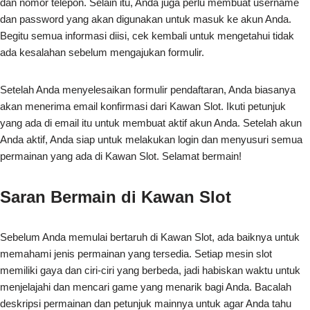
dan nomor telepon. Selain itu, Anda juga perlu membuat username
dan password yang akan digunakan untuk masuk ke akun Anda.
Begitu semua informasi diisi, cek kembali untuk mengetahui tidak
ada kesalahan sebelum mengajukan formulir.
Setelah Anda menyelesaikan formulir pendaftaran, Anda biasanya
akan menerima email konfirmasi dari Kawan Slot. Ikuti petunjuk
yang ada di email itu untuk membuat aktif akun Anda. Setelah akun
Anda aktif, Anda siap untuk melakukan login dan menyusuri semua
permainan yang ada di Kawan Slot. Selamat bermain!
Saran Bermain di Kawan Slot
Sebelum Anda memulai bertaruh di Kawan Slot, ada baiknya untuk
memahami jenis permainan yang tersedia. Setiap mesin slot
memiliki gaya dan ciri-ciri yang berbeda, jadi habiskan waktu untuk
menjelajahi dan mencari game yang menarik bagi Anda. Bacalah
deskripsi permainan dan petunjuk mainnya untuk agar Anda tahu