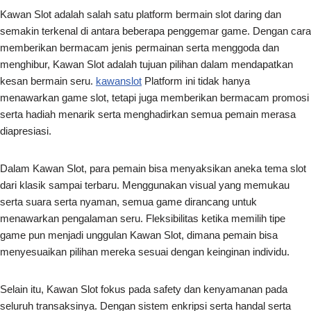
Kawan Slot adalah salah satu platform bermain slot daring dan
semakin terkenal di antara beberapa penggemar game. Dengan cara
memberikan bermacam jenis permainan serta menggoda dan
menghibur, Kawan Slot adalah tujuan pilihan dalam mendapatkan
kesan bermain seru.
kawanslot
Platform ini tidak hanya
menawarkan game slot, tetapi juga memberikan bermacam promosi
serta hadiah menarik serta menghadirkan semua pemain merasa
diapresiasi.
Dalam Kawan Slot, para pemain bisa menyaksikan aneka tema slot
dari klasik sampai terbaru. Menggunakan visual yang memukau
serta suara serta nyaman, semua game dirancang untuk
menawarkan pengalaman seru. Fleksibilitas ketika memilih tipe
game pun menjadi unggulan Kawan Slot, dimana pemain bisa
menyesuaikan pilihan mereka sesuai dengan keinginan individu.
Selain itu, Kawan Slot fokus pada safety dan kenyamanan pada
seluruh transaksinya. Dengan sistem enkripsi serta handal serta