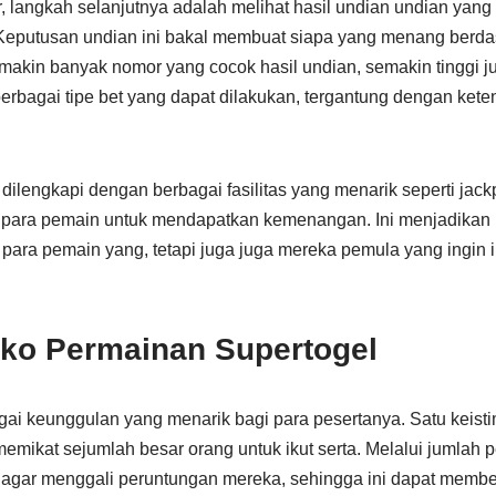
 langkah selanjutnya adalah melihat hasil undian undian yang
 Keputusan undian ini bakal membuat siapa yang menang berda
Semakin banyak nomor yang cocok hasil undian, semakin tinggi 
 berbagai tipe bet yang dapat dilakukan, tergantung dengan kete
dilengkapi dengan berbagai fasilitas yang menarik seperti jac
para pemain untuk mendapatkan kemenangan. Ini menjadikan 
 para pemain yang, tetapi juga juga mereka pemula yang ingin
iko Permainan Supertogel
ai keunggulan yang menarik bagi para pesertanya. Satu keist
mikat sejumlah besar orang untuk ikut serta. Melalui jumlah 
i agar menggali peruntungan mereka, sehingga ini dapat mem