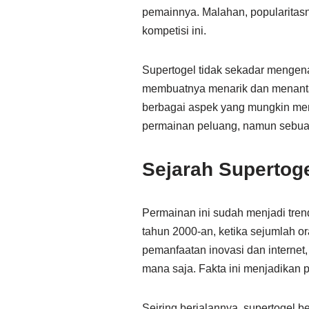
pemainnya. Malahan, popularitas
kompetisi ini.
Supertogel tidak sekadar mengen
membuatnya menarik dan menantang
berbagai aspek yang mungkin mene
permainan peluang, namun sebuah
Sejarah Supertog
Permainan ini sudah menjadi trend
tahun 2000-an, ketika sejumlah o
pemanfaatan inovasi dan internet
mana saja. Fakta ini menjadikan p
Seiring berjalannya, supertogel