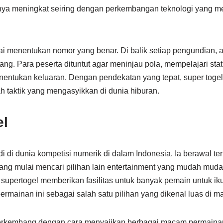
nya meningkat seiring dengan perkembangan teknologi yang me
ai menentukan nomor yang benar. Di balik setiap pengundian,
. Para peserta dituntut agar meninjau pola, mempelajari sta
ntukan keluaran. Dengan pendekatan yang tepat, super togel 
 taktik yang mengasyikkan di dunia hiburan.
el
i di dunia kompetisi numerik di dalam Indonesia. Ia berawal te
rang mulai mencari pilihan lain entertainment yang mudah mud
, supertogel memberikan fasilitas untuk banyak pemain untuk i
ermainan ini sebagai salah satu pilihan yang dikenal luas di m
 berkembang dengan cara menyajikan berbagai macam permainan