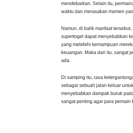
mendebarkan. Selain itu, permain
waktu dan merasakan momen yang
Namun, di balik manfaat tersebut,
supertogel dapat menyebabkan k
yang melebihi kemampuan mereka
keuangan. Maka dari itu, sangat 
ada.
Di samping itu, rasa ketergantun
sebagai sebuah jalan keluar untu
menyebabkan dampak buruk pada k
sangat penting agar para pemain