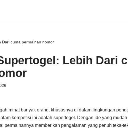
ih Dari cuma permainan nomor
Supertogel: Lebih Dari 
nomor
2026
gah minat banyak orang, khususnya di dalam lingkungan peng
lam kompetisi ini adalah supertogel. Dengan ide yang mudah 
sa; permainannya memberikan pengalaman yang penuh teka-teki