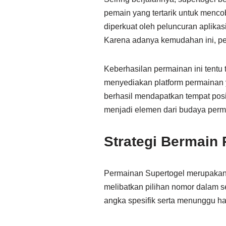
pemain yang tertarik untuk menco
diperkuat oleh peluncuran aplik
Karena adanya kemudahan ini, per
Keberhasilan permainan ini tentu 
menyediakan platform permainan y
berhasil mendapatkan tempat posis
menjadi elemen dari budaya perm
Strategi Bermain
Permainan Supertogel merupakan s
melibatkan pilihan nomor dalam s
angka spesifik serta menunggu ha