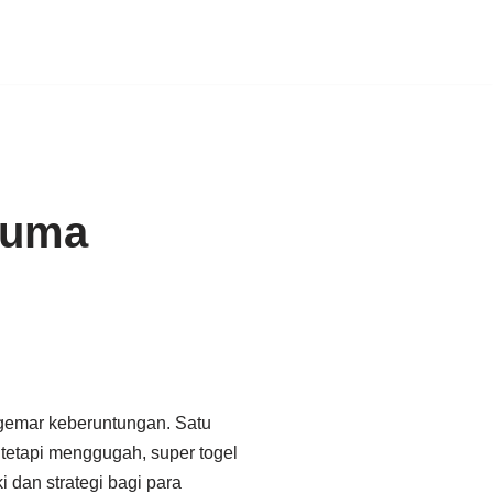
cuma
gemar keberuntungan. Satu
tetapi menggugah, super togel
 dan strategi bagi para