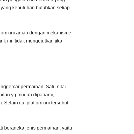
n yang kebutuhan butuhkan setiap
atform ini aman dengan mekanisme
k ini, tidak mengejutkan jika
penggemar permainan. Satu nilai
pilan yg mudah dipahami,
elain itu, platform ini tersebut
ti beraneka jenis permainan, yaitu