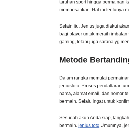
taruhan sport hingga permainan k
membosankan. Hal ini tentunya m
Selain itu, Jenius juga diakui a
bagi player untuk meraih imbala
gaming, tetapi juga sarana yg m
Metode Bertandin
Dalam rangka memulai permainan J
jeniustoto. Proses pendaftaran u
nama, alamat email, dan nomor t
bermain. Selalu ingat untuk konfi
Sesudah akun Anda siap, langkah
bermain.
jenius toto
Umumnya, jen