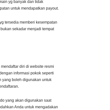
main yg banyak dan tidak
patan untuk mendapatkan payout.
l yg tersedia memberi kesempatan
o bukan sekadar menjadi tempat
endaftar diri di website resmi
dengan informasi pokok seperti
n yang boleh digunakan untuk
endaftaran.
ldo yang akan digunakan saat
mudahkan Anda untuk mengadakan