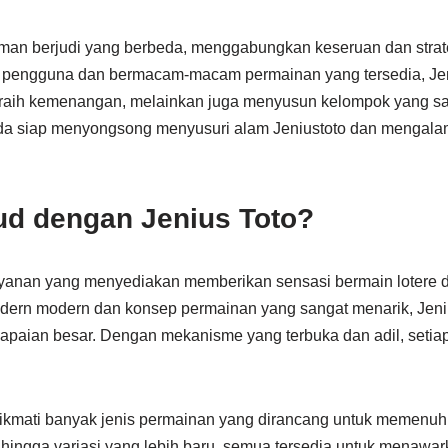
an berjudi yang berbeda, menggabungkan keseruan dan strate
pengguna dan bermacam-macam permainan yang tersedia, Jen
aih kemenangan, melainkan juga menyusun kelompok yang sa
da siap menyongsong menyusuri alam Jeniustoto dan menga
d dengan Jenius Toto?
yanan yang menyediakan memberikan sensasi bermain lotere 
rn modern dan konsep permainan yang sangat menarik, Jeni
apaian besar. Dengan mekanisme yang terbuka dan adil, setia
ikmati banyak jenis permainan yang dirancang untuk memenuhi
ik hingga variasi yang lebih baru, semua tersedia untuk mena