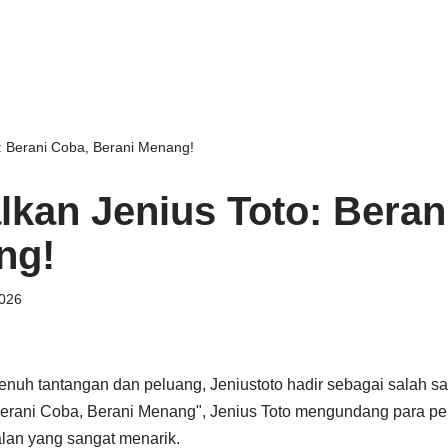
 Berani Coba, Berani Menang!
kan Jenius Toto: Beran
ng!
2026
nuh tantangan dan peluang, Jeniustoto hadir sebagai salah sa
Berani Coba, Berani Menang", Jenius Toto mengundang para pe
lan yang sangat menarik.