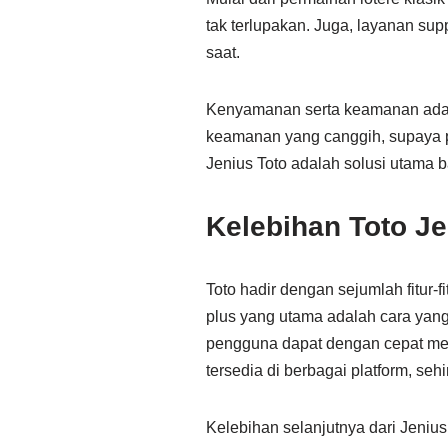
tak terlupakan. Juga, layanan su
saat.
Kenyamanan serta keamanan adalah
keamanan yang canggih, supaya pe
Jenius Toto adalah solusi utama b
Kelebihan Toto J
Toto hadir dengan sejumlah fitur-
plus yang utama adalah cara yan
pengguna dapat dengan cepat mene
tersedia di berbagai platform, se
Kelebihan selanjutnya dari Jenius