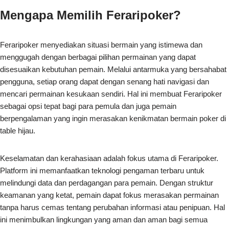
Mengapa Memilih Feraripoker?
Feraripoker menyediakan situasi bermain yang istimewa dan
menggugah dengan berbagai pilihan permainan yang dapat
disesuaikan kebutuhan pemain. Melalui antarmuka yang bersahabat
pengguna, setiap orang dapat dengan senang hati navigasi dan
mencari permainan kesukaan sendiri. Hal ini membuat Feraripoker
sebagai opsi tepat bagi para pemula dan juga pemain
berpengalaman yang ingin merasakan kenikmatan bermain poker di
table hijau.
Keselamatan dan kerahasiaan adalah fokus utama di Feraripoker.
Platform ini memanfaatkan teknologi pengaman terbaru untuk
melindungi data dan perdagangan para pemain. Dengan struktur
keamanan yang ketat, pemain dapat fokus merasakan permainan
tanpa harus cemas tentang perubahan informasi atau penipuan. Hal
ini menimbulkan lingkungan yang aman dan aman bagi semua