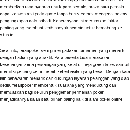
memberikan rasa nyaman untuk para pemain, maka para pemain
dapat konsentrasi pada game tanpa harus cemas mengenai potensi
pengungkapan data pribadi. Kepercayaan ini merupakan faktor
penting yang membuat lebih banyak pemain untuk bergabung ke
situs ini.
Selain itu, feraripoker sering mengadakan turnamen yang menarik
dengan hadiah yang atraktif. Para peserta bisa merasakan
kesenangan serta persaingan yang ketat di meja green table, sambil
memiliki peluang demi meraih keberhasilan yang besar. Dengan kata
lain penawaran menarik dan dukungan layanan pelanggan yang siap
sedia, feraripoker membentuk suasana yang mendukung dan
memuaskan bagi seluruh penggemar permainan poker,
menjadikannya salah satu pilihan paling baik di alam poker online.