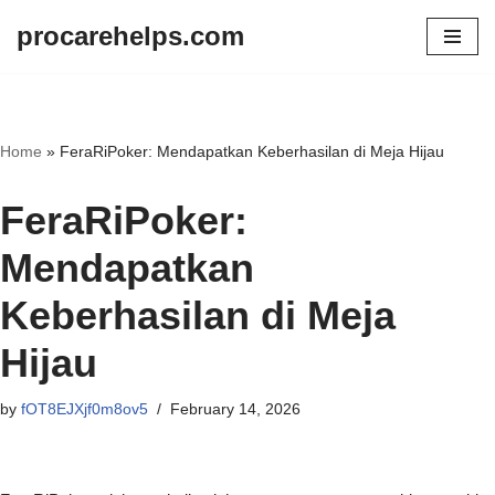
procarehelps.com
Skip
to
content
Home
»
FeraRiPoker: Mendapatkan Keberhasilan di Meja Hijau
FeraRiPoker:
Mendapatkan
Keberhasilan di Meja
Hijau
by
fOT8EJXjf0m8ov5
February 14, 2026