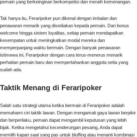
pemain yang berkeinginan berkompetisi dan meraih kemenangan.
Tak hanya itu, Feraripoker pun dikenal dengan imbalan dan
penawaran menarik yang disediakan kepada pemain. Dari bonus
welcome hingga sistem loyalitas, setiap pemain mendapatkan
kesempatan untuk meningkatkan modal mereka dan
memperpanjang waktu bermain. Dengan banyak penawaran
istimewa ini, Feraripoker dengan cara terus-menerus menarik
perhatian pemain baru dan mempertahankan anggota setia yang
sudah ada.
Taktik Menang di Feraripoker
Salah satu strategi utama ketika bermain di Feraripoker adalah
memahami ciri taktik lawan. Dengan mengamati gaya lawan berpikir
dan berperilaku, pemain dapat mengambil keputusan yang lebih
bijak. Ketika mengetahui kecenderungan pesaing, Anda dapat
memilih kapan saat yang pas untuk bluffing atau menanti kombinasi