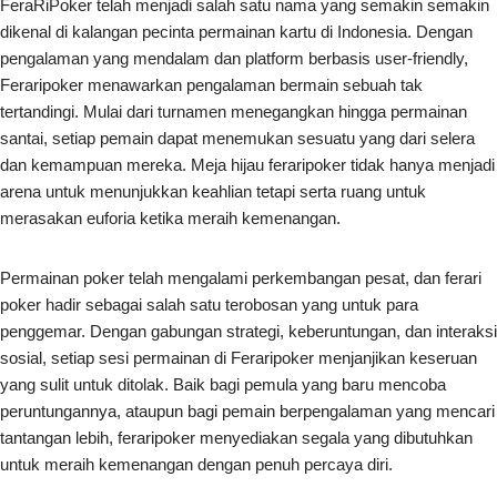
FeraRiPoker telah menjadi salah satu nama yang semakin semakin
dikenal di kalangan pecinta permainan kartu di Indonesia. Dengan
pengalaman yang mendalam dan platform berbasis user-friendly,
Feraripoker menawarkan pengalaman bermain sebuah tak
tertandingi. Mulai dari turnamen menegangkan hingga permainan
santai, setiap pemain dapat menemukan sesuatu yang dari selera
dan kemampuan mereka. Meja hijau feraripoker tidak hanya menjadi
arena untuk menunjukkan keahlian tetapi serta ruang untuk
merasakan euforia ketika meraih kemenangan.
Permainan poker telah mengalami perkembangan pesat, dan ferari
poker hadir sebagai salah satu terobosan yang untuk para
penggemar. Dengan gabungan strategi, keberuntungan, dan interaksi
sosial, setiap sesi permainan di Feraripoker menjanjikan keseruan
yang sulit untuk ditolak. Baik bagi pemula yang baru mencoba
peruntungannya, ataupun bagi pemain berpengalaman yang mencari
tantangan lebih, feraripoker menyediakan segala yang dibutuhkan
untuk meraih kemenangan dengan penuh percaya diri.