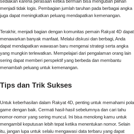
sediakan karena perasaan ketika bermain bisa mengubah pilihan
menjadi tidak logis. Pembagian jumlah taruhan pada berbagai angka
juga dapat meningkatkan peluang mendapatkan kemenangan.
Terakhir, menjadi bagian dengan komunitas pemain Rakyat 4D dapat
menawarkan banyak manfaat. Melalui diskusi dan berbagi, Anda
dapat mendapatkan wawasan baru mengenai strategi serta angka
yang mungkin terlewatkan. Mempelajari dari pengalaman orang lain
sering dapat memberi perspektif yang berbeda dan membantu
menambah peluang untuk kemenangan.
Tips dan Trik Sukses
Untuk keberhasilan dalam Rakyat 4D, penting untuk memahami pola
game dengan baik. Cermati hasil-hasil sebelumnya dan cari tahu
nomor-nomor yang sering muncul. Ini bisa menolong kamu untuk
mengambil keputusan lebih tepat ketika menentukan nomor. Selain
itu, jangan lupa untuk selalu mengawasi data terbaru yang dapat