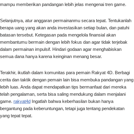
mampu memberikan pandangan lebih jelas mengenai tren game.
Selanjutnya, atur anggaran permainanmu secara tepat. Tentukanlah
berapa uang yang akan anda investasikan setiap bulan, dan patuhi
batasan tersebut. Ketegasan pada mengelola finansial akan
membantumu bermain dengan lebih fokus dan agar tidak terjebak
dalam permainan impulsif. Hindari godaan agar menghabiskan
semua dana hanya karena keinginan menang besar.
Terakhir, ikutlah dalam komunitas para pemain Rakyat 4D. Berbagi
cerita dan taktik dengan pemain lain bisa membuka pandangan yang
lebih luas. Anda dapat mendapatkan tips bermanfaat dari mereka
telah pengalaman, serta bisa saling mendukung dalam menjalani
game.
rakyat4d
Ingatlah bahwa keberhasilan bukan hanya
bergantung pada keberuntungan, tetapi juga tentang pendekatan
yang tepat tepat.