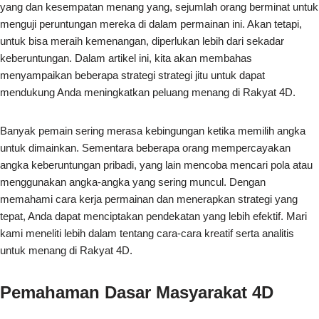
yang dan kesempatan menang yang, sejumlah orang berminat untuk
menguji peruntungan mereka di dalam permainan ini. Akan tetapi,
untuk bisa meraih kemenangan, diperlukan lebih dari sekadar
keberuntungan. Dalam artikel ini, kita akan membahas
menyampaikan beberapa strategi strategi jitu untuk dapat
mendukung Anda meningkatkan peluang menang di Rakyat 4D.
Banyak pemain sering merasa kebingungan ketika memilih angka
untuk dimainkan. Sementara beberapa orang mempercayakan
angka keberuntungan pribadi, yang lain mencoba mencari pola atau
menggunakan angka-angka yang sering muncul. Dengan
memahami cara kerja permainan dan menerapkan strategi yang
tepat, Anda dapat menciptakan pendekatan yang lebih efektif. Mari
kami meneliti lebih dalam tentang cara-cara kreatif serta analitis
untuk menang di Rakyat 4D.
Pemahaman Dasar Masyarakat 4D