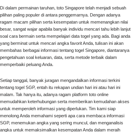
Di dalam permainan taruhan, toto Singapore telah menjadi sebuah
pilihan paling populer di antara penggemarnya. Dengan adanya
ragam macam pilihan serta kesempatan untuk memenangkan nilai
besar, sangat wajar apabila banyak individu mencari tahu lebih lanjut
soal cara bermain serta mempelajari data togel yang ada. Bagi anda
yang berminat untuk mencari angka favorit Anda, tulisan ini akan
membahas berbagai informasi tentang togel Singapore, diantaranya
pengetahuan soal keluaran, data, serta metode terbaik dalam
memperbaiki peluang Anda.
Setiap tanggal, banyak juragan mengandalkan informasi terkini
tentang togel SGP, entah itu rekapan undian hari ini atau hari ini
malam. Tak hanya itu, adanya ragam platform toto online
memudahkan keterhubungan serta memberikan kemudahan akses
untuk memperoleh informasi yang diperlukan. Tim kami siap
menolong Anda memahami seperti apa cara membaca informasi
SGP, menemukan angka yang sering muncul, dan menganalisis
angka untuk memaksimalkan kesempatan Anda dalam meraih