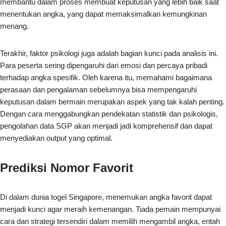
membantu dalam proses membuat keputusan yang lebih baik saat
menentukan angka, yang dapat memaksimalkan kemungkinan
menang.
Terakhir, faktor psikologi juga adalah bagian kunci pada analisis ini.
Para peserta sering dipengaruhi dari emosi dan percaya pribadi
terhadap angka spesifik. Oleh karena itu, memahami bagaimana
perasaan dan pengalaman sebelumnya bisa mempengaruhi
keputusan dalam bermain merupakan aspek yang tak kalah penting.
Dengan cara menggabungkan pendekatan statistik dan psikologis,
pengolahan data SGP akan menjadi jadi komprehensif dan dapat
menyediakan output yang optimal.
Prediksi Nomor Favorit
Di dalam dunia togel Singapore, menemukan angka favorit dapat
menjadi kunci agar meraih kemenangan. Tiada pemain mempunyai
cara dan strategi tersendiri dalam memilih mengambil angka, entah