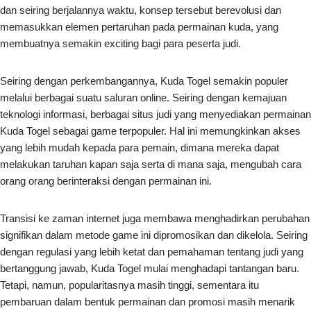
dan seiring berjalannya waktu, konsep tersebut berevolusi dan
memasukkan elemen pertaruhan pada permainan kuda, yang
membuatnya semakin exciting bagi para peserta judi.
Seiring dengan perkembangannya, Kuda Togel semakin populer
melalui berbagai suatu saluran online. Seiring dengan kemajuan
teknologi informasi, berbagai situs judi yang menyediakan permainan
Kuda Togel sebagai game terpopuler. Hal ini memungkinkan akses
yang lebih mudah kepada para pemain, dimana mereka dapat
melakukan taruhan kapan saja serta di mana saja, mengubah cara
orang orang berinteraksi dengan permainan ini.
Transisi ke zaman internet juga membawa menghadirkan perubahan
signifikan dalam metode game ini dipromosikan dan dikelola. Seiring
dengan regulasi yang lebih ketat dan pemahaman tentang judi yang
bertanggung jawab, Kuda Togel mulai menghadapi tantangan baru.
Tetapi, namun, popularitasnya masih tinggi, sementara itu
pembaruan dalam bentuk permainan dan promosi masih menarik