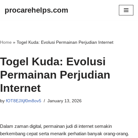
procarehelps.com
Skip
to
content
Home
»
Togel Kuda: Evolusi Permainan Perjudian Internet
Togel Kuda: Evolusi
Permainan Perjudian
Internet
by
fOT8EJXjf0m8ov5
January 13, 2026
Dalam zaman digital, permainan judi di internet semakin
berkembang cepat serta menarik perhatian banyak orang-orang.