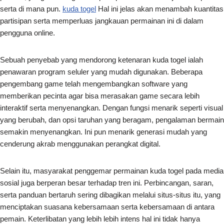
serta di mana pun.
kuda togel
Hal ini jelas akan menambah kuantitas
partisipan serta memperluas jangkauan permainan ini di dalam
pengguna online.
Sebuah penyebab yang mendorong ketenaran kuda togel ialah
penawaran program seluler yang mudah digunakan. Beberapa
pengembang game telah mengembangkan software yang
memberikan pecinta agar bisa merasakan game secara lebih
interaktif serta menyenangkan. Dengan fungsi menarik seperti visual
yang berubah, dan opsi taruhan yang beragam, pengalaman bermain
semakin menyenangkan. Ini pun menarik generasi mudah yang
cenderung akrab menggunakan perangkat digital.
Selain itu, masyarakat penggemar permainan kuda togel pada media
sosial juga berperan besar terhadap tren ini. Perbincangan, saran,
serta panduan bertaruh sering dibagikan melalui situs-situs itu, yang
menciptakan suasana kebersamaan serta kebersamaan di antara
pemain. Keterlibatan yang lebih lebih intens hal ini tidak hanya