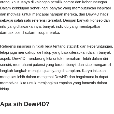
orang, khususnya di kalangan pemilik nomor dan keberuntungan.
Dalam kehidupan sehari-hari, banyak yang membutuhkan inspirasi
dan motivasi untuk mencapai harapan mereka, dan Dewi4D hadir
sebagai salah satu referensi tersebut. Dengan banyak konsep dan
nilai yang ditawarkannya, banyak individu yang mendapatkan
dampak positif dalam hidup mereka.
Referensi inspirasi ini tidak lega tentang statistik dan keberuntungan,
tetapi juga mencakup ide hidup yang bisa diterapkan dalam banyak
aspek. Dewi4D mendorong kita untuk memahami lebih dalam diri
sendiri, memahami potensi yang tersembunyi, dan siap mengambil
langkah-langkah menuju tujuan yang diharapkan. Karya ini akan
mengulas lebih dalam mengenai Dewi4D dan bagaimana ia dapat
memotivasi kita untuk menjangkau capaian yang fantastis dalam
hidup.
Apa sih Dewi4D?