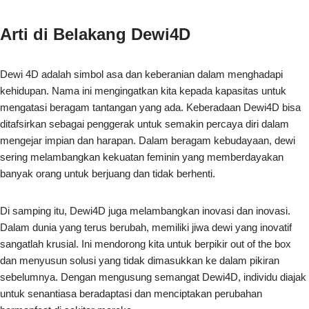
Arti di Belakang Dewi4D
Dewi 4D adalah simbol asa dan keberanian dalam menghadapi
kehidupan. Nama ini mengingatkan kita kepada kapasitas untuk
mengatasi beragam tantangan yang ada. Keberadaan Dewi4D bisa
ditafsirkan sebagai penggerak untuk semakin percaya diri dalam
mengejar impian dan harapan. Dalam beragam kebudayaan, dewi
sering melambangkan kekuatan feminin yang memberdayakan
banyak orang untuk berjuang dan tidak berhenti.
Di samping itu, Dewi4D juga melambangkan inovasi dan inovasi.
Dalam dunia yang terus berubah, memiliki jiwa dewi yang inovatif
sangatlah krusial. Ini mendorong kita untuk berpikir out of the box
dan menyusun solusi yang tidak dimasukkan ke dalam pikiran
sebelumnya. Dengan mengusung semangat Dewi4D, individu diajak
untuk senantiasa beradaptasi dan menciptakan perubahan