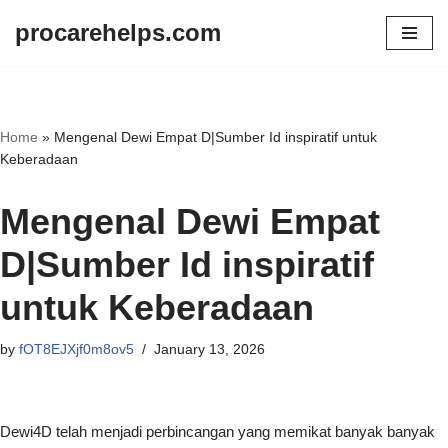
procarehelps.com
Skip
to
content
Home
»
Mengenal Dewi Empat D|Sumber Id inspiratif untuk
Keberadaan
Mengenal Dewi Empat
D|Sumber Id inspiratif
untuk Keberadaan
by
fOT8EJXjf0m8ov5
January 13, 2026
Dewi4D telah menjadi perbincangan yang memikat banyak banyak