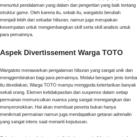
menuntut pendalaman yang dalam dan pengertian yang baik tentang
struktur game. Oleh karena itu, sebab itu, wargatoto berubah
menjadi lebih dari sekadar hiburan, namun juga merupakan
kesempatan untuk mengembangkan skill serta skill analisis untuk
para pemainnya.
Aspek Divertissement Warga TOTO
Wargatoto menawarkan pengalaman hiburan yang sangat unik dan
menggembirakan bagi para pemainnya. Melalui beragam jenis lomba
itu disediakan, Warga TOTO mampu menggoda ketertarikan banyak
sekali orang. Elemen ketidakpastian dan suspense dalam setiap
permainan memunculkan nuansa yang sangat menegangkan dan
menyeronokkan. Hal akan membuat peserta bukan hanya
menikmati permainan namun juga mendapatkan getaran adrenalin
yang sangat intens saat menanti keputusan.