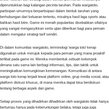
diperuntukkan bagi kalangan pecinta taruhan. Pada wargatoto,
partisipan umumnya berpartisipasi dalam bentuk taruhan yang
berhubungan dari keluaran tertentu, misalnya hasil laga sports atau
bahkan hasil lotre. Game ini meraih popularitas disebabkan sifatnya
yang sangat mengasyikkan serta ujian diberikan bagi para pemain
dalam mengatur strategi tarif sendiri.
Di dalam komunitas wargatoto, terminologi ‘warga toto’ kerap
digunakan untuk merujuk kepada para pemain yang mana proaktif
terlibat pada game ini. Mereka membentuk sebuah kelompok
dimana satu sama lain berbagi informasi, tips, dan taktik untuk
meningkatkan kemungkinan kemenangan. Komunikasi di antara
warga toto kerap terjadi lewat platform online, grup media sosial, atau
platform diskusi khusus, di mana mereka dapat bisa berdiskusi
tentang berbagai aspek dari game.
Setiap proses yang dihadirkan dihadirkan oleh wargatoto tidak hanya
bertumpu hanya pada keberuntungan belaka, tetapi juga juga