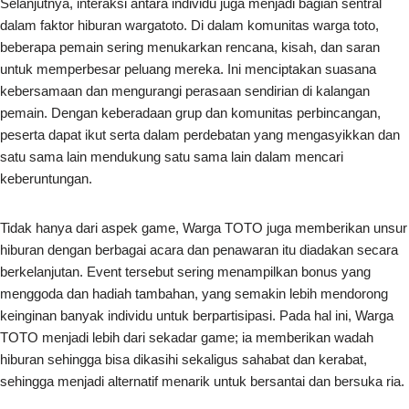
Selanjutnya, interaksi antara individu juga menjadi bagian sentral
dalam faktor hiburan wargatoto. Di dalam komunitas warga toto,
beberapa pemain sering menukarkan rencana, kisah, dan saran
untuk memperbesar peluang mereka. Ini menciptakan suasana
kebersamaan dan mengurangi perasaan sendirian di kalangan
pemain. Dengan keberadaan grup dan komunitas perbincangan,
peserta dapat ikut serta dalam perdebatan yang mengasyikkan dan
satu sama lain mendukung satu sama lain dalam mencari
keberuntungan.
Tidak hanya dari aspek game, Warga TOTO juga memberikan unsur
hiburan dengan berbagai acara dan penawaran itu diadakan secara
berkelanjutan. Event tersebut sering menampilkan bonus yang
menggoda dan hadiah tambahan, yang semakin lebih mendorong
keinginan banyak individu untuk berpartisipasi. Pada hal ini, Warga
TOTO menjadi lebih dari sekadar game; ia memberikan wadah
hiburan sehingga bisa dikasihi sekaligus sahabat dan kerabat,
sehingga menjadi alternatif menarik untuk bersantai dan bersuka ria.