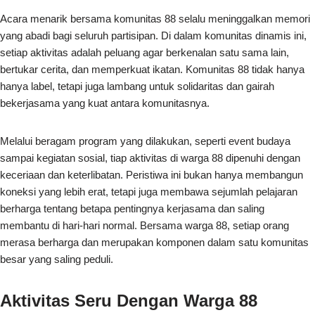
Acara menarik bersama komunitas 88 selalu meninggalkan memori
yang abadi bagi seluruh partisipan. Di dalam komunitas dinamis ini,
setiap aktivitas adalah peluang agar berkenalan satu sama lain,
bertukar cerita, dan memperkuat ikatan. Komunitas 88 tidak hanya
hanya label, tetapi juga lambang untuk solidaritas dan gairah
bekerjasama yang kuat antara komunitasnya.
Melalui beragam program yang dilakukan, seperti event budaya
sampai kegiatan sosial, tiap aktivitas di warga 88 dipenuhi dengan
keceriaan dan keterlibatan. Peristiwa ini bukan hanya membangun
koneksi yang lebih erat, tetapi juga membawa sejumlah pelajaran
berharga tentang betapa pentingnya kerjasama dan saling
membantu di hari-hari normal. Bersama warga 88, setiap orang
merasa berharga dan merupakan komponen dalam satu komunitas
besar yang saling peduli.
Aktivitas Seru Dengan Warga 88