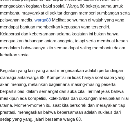
mengadakan kegiatan bakti sosial. Warga 88 bekerja sama untuk
membantu masyarakat di sekitar dengan memberi sumbangan serta
pelayanan medis.
warga88
Melihat senyuman di wajah yang yang
mendapat bantuan memberikan kepuasan yang tersendiri.
Kolaborasi dan kebersamaan selama kegiatan ini bukan hanya
menguatkan hubungan antara anggota, tetapi serta membuat kesan
mendalam bahwasanya kita semua dapat saling membantu dalam
kebaikan sosial.
Kegiatan yang lain yang amat mengesankan adalah pertandingan
olahraga antarwarga 88. Kompetisi ini tidak hanya soal siapa yang
akan menang, melainkan bagaimana masing-masing peserta
berpartisipasi dalam semangat dan suka cita. Terlihat jelas bahwa
meskipun ada kompetisi, kolektivitas dan dukungan merupakan nilai
utama. Momen-momen itu, saat kita bersorak dan merayakan tiap
prestasi, menegaskan bahwa kebersamaan adalah nukleus dari
setiap yang yang. jalani bersama warga 88.