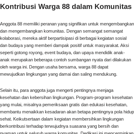
Kontribusi Warga 88 dalam Komunitas
Anggota 88 memiliki peranan yang signifikan untuk mengembangkan
dan mengembangkan komunitas. Dengan semangat semangat
kolaborasi, mereka aktif berpartisipasi di berbagai kegiatan sosial
dan budaya yang memberi dampak positif untuk masyarakat. Aksi
seperti gotong royong, event budaya, dan upaya mendidik anak-
anak merupakan beberapa contoh sumbangan nyata dari dilakukan
oleh warga ini. Dengan usaha bersama, warga 88 dapat
mewujudkan lingkungan yang damai dan saling mendukung.
Selain itu, para anggota juga mengerti pentingnya menjaga
kesehatan dan kebersihan lingkungan. Program-program kesehatan
yang mulai, misalnya pemeriksaan gratis dan edukasi kesehatan,
membantu menaikkan kesadaran akan betapa pentingnya pola hidup
sehat. Keikutsertaan dalam kegiatan membersihkan lingkungan
berkontribusi terhadap terwujudnya suasana yang bersih dan
nyaman untuk seluruh warga komunitas. Dedikasi ini mencerminkan