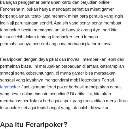
kalangan penggemar permainan kartu dan perjudian online.
Fenomena ini bukan hanya mendapat perhatian minat gamer
berpengalaman, tetapi juga menarik minat para pemula yang ingin
ingin uji peruntungan sendiri. Apa sih yang benar-benar membuat
feraripoker begitu menggoda untuk banyak orang Ayo mari kita
telusuri lebih dalam tentang feraripoker serta kenapa
pembahasannya berkembang pada berbagai platform sosial.
Feraripoker, dengan daya pikat dan inovasi, memberikan lebih dari
permainan biasa. Ini merupakan perpaduan di antara keterampilan
strategi serta keberuntungan, di mana gamer bisa merasakan
sensasi yang layaknya mengendarai mobil legendaris Ferrari.
feraripoker
Jadi, gimana ferari poker berhasil menciptakan gema
yang besar dalam industri perjudian? Di artikel ini, kita akan
membahas berdiskusi berbagai aspek yang menjadikan menjadikan
feraripoker sebagai topik hangat yang tak boleh dilewatkan.
Apa Itu Feraripoker?