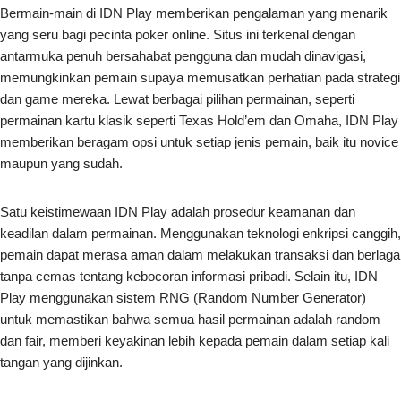
Bermain-main di IDN Play memberikan pengalaman yang menarik
yang seru bagi pecinta poker online. Situs ini terkenal dengan
antarmuka penuh bersahabat pengguna dan mudah dinavigasi,
memungkinkan pemain supaya memusatkan perhatian pada strategi
dan game mereka. Lewat berbagai pilihan permainan, seperti
permainan kartu klasik seperti Texas Hold’em dan Omaha, IDN Play
memberikan beragam opsi untuk setiap jenis pemain, baik itu novice
maupun yang sudah.
Satu keistimewaan IDN Play adalah prosedur keamanan dan
keadilan dalam permainan. Menggunakan teknologi enkripsi canggih,
pemain dapat merasa aman dalam melakukan transaksi dan berlaga
tanpa cemas tentang kebocoran informasi pribadi. Selain itu, IDN
Play menggunakan sistem RNG (Random Number Generator)
untuk memastikan bahwa semua hasil permainan adalah random
dan fair, memberi keyakinan lebih kepada pemain dalam setiap kali
tangan yang dijinkan.