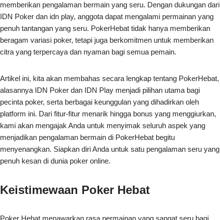
memberikan pengalaman bermain yang seru. Dengan dukungan dari
IDN Poker dan idn play, anggota dapat mengalami permainan yang
penuh tantangan yang seru. PokerHebat tidak hanya memberikan
beragam variasi poker, tetapi juga berkomitmen untuk memberikan
citra yang terpercaya dan nyaman bagi semua pemain.
Artikel ini, kita akan membahas secara lengkap tentang PokerHebat,
alasannya IDN Poker dan IDN Play menjadi pilihan utama bagi
pecinta poker, serta berbagai keunggulan yang dihadirkan oleh
platform ini. Dari fitur-fitur menarik hingga bonus yang menggiurkan,
kami akan mengajak Anda untuk menyimak seluruh aspek yang
menjadikan pengalaman bermain di PokerHebat begitu
menyenangkan. Siapkan diri Anda untuk satu pengalaman seru yang
penuh kesan di dunia poker online.
Keistimewaan Poker Hebat
Poker Hebat menawarkan rasa permainan yang sangat seru bagi