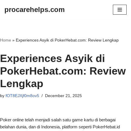
procarehelps.com
Skip
to
content
Home
»
Experiences Asyik di PokerHebat.com: Review Lengkap
Experiences Asyik di
PokerHebat.com: Review
Lengkap
by
fOT8EJXjf0m8ov5
December 21, 2025
Poker online telah menjadi salah satu game kartu di berbagai
belahan dunia, dan di Indonesia, platform seperti PokerHebat.id