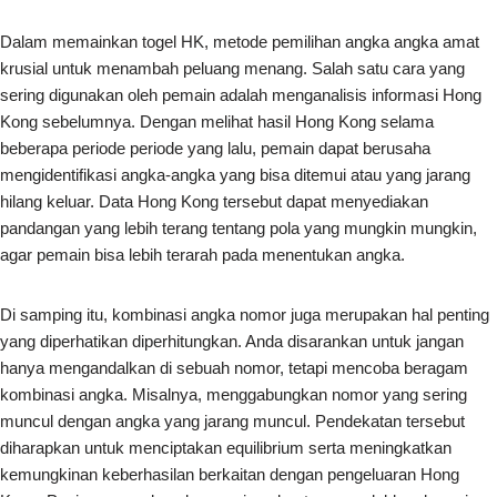
Dalam memainkan togel HK, metode pemilihan angka angka amat
krusial untuk menambah peluang menang. Salah satu cara yang
sering digunakan oleh pemain adalah menganalisis informasi Hong
Kong sebelumnya. Dengan melihat hasil Hong Kong selama
beberapa periode periode yang lalu, pemain dapat berusaha
mengidentifikasi angka-angka yang bisa ditemui atau yang jarang
hilang keluar. Data Hong Kong tersebut dapat menyediakan
pandangan yang lebih terang tentang pola yang mungkin mungkin,
agar pemain bisa lebih terarah pada menentukan angka.
Di samping itu, kombinasi angka nomor juga merupakan hal penting
yang diperhatikan diperhitungkan. Anda disarankan untuk jangan
hanya mengandalkan di sebuah nomor, tetapi mencoba beragam
kombinasi angka. Misalnya, menggabungkan nomor yang sering
muncul dengan angka yang jarang muncul. Pendekatan tersebut
diharapkan untuk menciptakan equilibrium serta meningkatkan
kemungkinan keberhasilan berkaitan dengan pengeluaran Hong