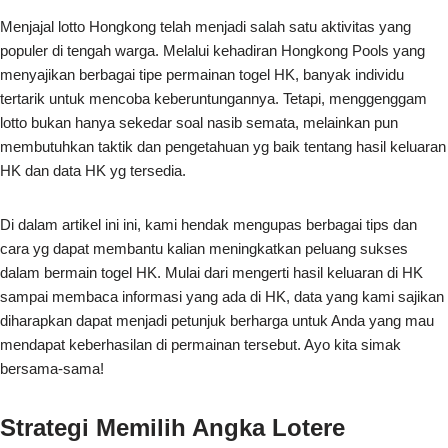
Menjajal lotto Hongkong telah menjadi salah satu aktivitas yang
populer di tengah warga. Melalui kehadiran Hongkong Pools yang
menyajikan berbagai tipe permainan togel HK, banyak individu
tertarik untuk mencoba keberuntungannya. Tetapi, menggenggam
lotto bukan hanya sekedar soal nasib semata, melainkan pun
membutuhkan taktik dan pengetahuan yg baik tentang hasil keluaran
HK dan data HK yg tersedia.
Di dalam artikel ini ini, kami hendak mengupas berbagai tips dan
cara yg dapat membantu kalian meningkatkan peluang sukses
dalam bermain togel HK. Mulai dari mengerti hasil keluaran di HK
sampai membaca informasi yang ada di HK, data yang kami sajikan
diharapkan dapat menjadi petunjuk berharga untuk Anda yang mau
mendapat keberhasilan di permainan tersebut. Ayo kita simak
bersama-sama!
Strategi Memilih Angka Lotere