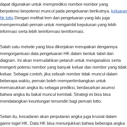
dapat digunakan untuk memprediksi nombor-nombor yang
berpotensi berpotensi muncul pada pengeluaran berikutnya.
keluaran
hk lotto
Dengan melihat tren dari pengeluaran yang lalu juga
mempermudah pemain untuk mengambil keputusan yang lebih
informasi serta lebih terinformasi terinformasi.
Salah satu metode yang bisa dikerjakan merupakan dengannya
mengorganisasi data pengeluaran HK dalam bentuk tabel dan
diagram. Ini akan memudahkan petaruh untuk menganalisis serta
mengerti potensi nombor yang banyak keluar dan nombor yang tidak
keluar. Sebagai contoh, jika sebuah nombor tidak muncul dalam
beberapa waktu, pemain boleh mempertimbangkan untuk
memasukkan angka itu sebagai prediksi, berdasarkan asumsi
bahwa angka itu bakal muncul kembali. Strategi ini bisa bisa
mendatangkan keuntungan tersendiri bagi pemain lotto.
Selain itu, kesadaran akan perputaran angka juga krusial dalam
game togel HK. Data HK bisa menunjukkan bahwa beberapa angka