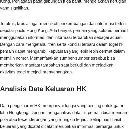
Kong. Penjagaan pada gabungan juga bantu mengelakkan kerugian
yang signifikan.
Terakhir, krusial agar mengikuti perkembangan dan informasi terkini
seputar pools Hong Kong. Ada banyak pemain yang sukses berhasil
menggunakan informasi dan informasi terbarukan sebagai acuan.
Dengan cara mengetahui tren serta kondisi terbaru dalam togel hk,
pemain dapat mengambil keputusan yang lebih lebih cermat dalam
memilih nomor. Memanfaatkan sumber-sumber tersebut bisa
memberikan manfaat tambahan saat berjudi dan menjadikan
aktivitas togel menjadi menyenangkan.
Analisis Data Keluaran HK
Data pengeluaran HK mempunyai fungsi yang penting untuk game
lotto Hongkong. Dengan menganalisis data ini, pemain bisa mencari
pola atau kecenderungan yang mungkin terjadi. Setiap hasil hasil
keluaran yang dicatat dicatat merupakan informasi berharga untuk