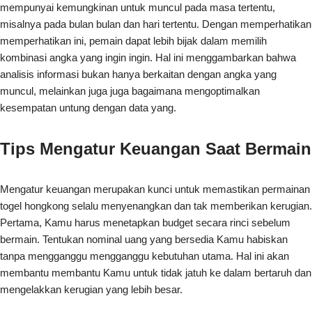
mempunyai kemungkinan untuk muncul pada masa tertentu,
misalnya pada bulan bulan dan hari tertentu. Dengan memperhatikan
memperhatikan ini, pemain dapat lebih bijak dalam memilih
kombinasi angka yang ingin ingin. Hal ini menggambarkan bahwa
analisis informasi bukan hanya berkaitan dengan angka yang
muncul, melainkan juga juga bagaimana mengoptimalkan
kesempatan untung dengan data yang.
Tips Mengatur Keuangan Saat Bermain
Mengatur keuangan merupakan kunci untuk memastikan permainan
togel hongkong selalu menyenangkan dan tak memberikan kerugian.
Pertama, Kamu harus menetapkan budget secara rinci sebelum
bermain. Tentukan nominal uang yang bersedia Kamu habiskan
tanpa mengganggu mengganggu kebutuhan utama. Hal ini akan
membantu membantu Kamu untuk tidak jatuh ke dalam bertaruh dan
mengelakkan kerugian yang lebih besar.