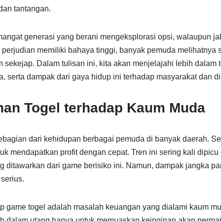
dan tantangan.
gat generasi yang berani mengeksplorasi opsi, walaupun jalan
 perjudian memiliki bahaya tinggi, banyak pemuda melihatnya
 sekejap. Dalam tulisan ini, kita akan menjelajahi lebih dalam 
 serta dampak dari gaya hidup ini terhadap masyarakat dan di
nan Togel terhadap Kaum Muda
ebagian dari kehidupan berbagai pemuda di banyak daerah. Se
k mendapatkan profit dengan cepat. Tren ini sering kali dipicu
 ditawarkan dari game berisiko ini. Namun, dampak jangka pa
serius.
ap game togel adalah masalah keuangan yang dialami kaum m
tuh dalam utang hanya untuk memuaskan keinginan akan perma