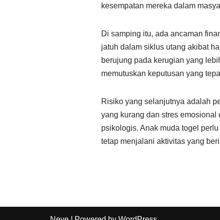
kesempatan mereka dalam masyara
Di samping itu, ada ancaman finan
jatuh dalam siklus utang akibat 
berujung pada kerugian yang leb
memutuskan keputusan yang tepat
Risiko yang selanjutnya adalah p
yang kurang dan stres emosional
psikologis. Anak muda togel perl
tetap menjalani aktivitas yang ber
Neve
| Powered by
WordPress