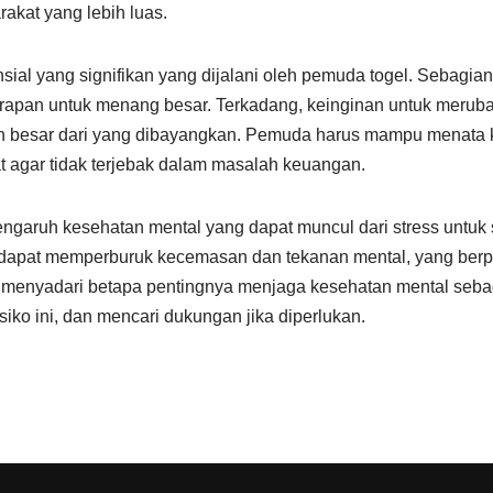
kat yang lebih luas.
sial yang signifikan yang dijalani oleh pemuda togel. Sebagian
harapan untuk menang besar. Terkadang, keinginan untuk merub
ih besar dari yang dibayangkan. Pemuda harus mampu menata
 agar tidak terjebak dalam masalah keuangan.
engaruh kesehatan mental yang dapat muncul dari stress untuk 
 dapat memperburuk kecemasan dan tekanan mental, yang berp
u menyadari betapa pentingnya menjaga kesehatan mental sebag
isiko ini, dan mencari dukungan jika diperlukan.