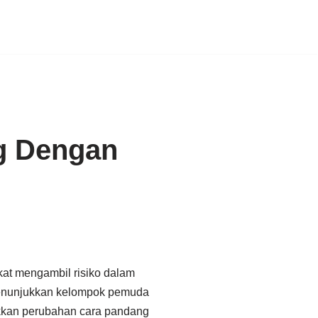
g Dengan
kat mengambil risiko dalam
 menunjukkan kelompok pemuda
jukkan perubahan cara pandang