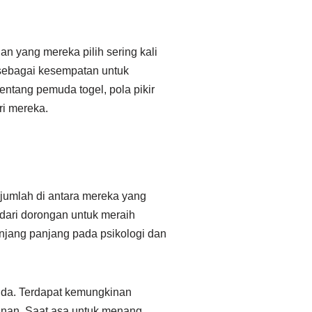
 yang mereka pilih sering kali
 sebagai kesempatan untuk
tentang pemuda togel, pola pikir
ri mereka.
jumlah di antara mereka yang
 dari dorongan untuk meraih
njang panjang pada psikologi dan
uda. Terdapat kemungkinan
inan. Saat asa untuk menang