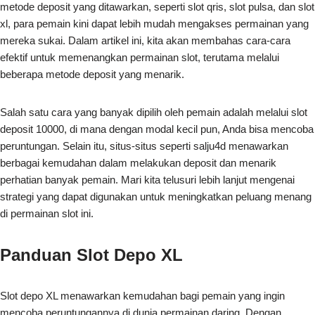
metode deposit yang ditawarkan, seperti slot qris, slot pulsa, dan slot
xl, para pemain kini dapat lebih mudah mengakses permainan yang
mereka sukai. Dalam artikel ini, kita akan membahas cara-cara
efektif untuk memenangkan permainan slot, terutama melalui
beberapa metode deposit yang menarik.
Salah satu cara yang banyak dipilih oleh pemain adalah melalui slot
deposit 10000, di mana dengan modal kecil pun, Anda bisa mencoba
peruntungan. Selain itu, situs-situs seperti salju4d menawarkan
berbagai kemudahan dalam melakukan deposit dan menarik
perhatian banyak pemain. Mari kita telusuri lebih lanjut mengenai
strategi yang dapat digunakan untuk meningkatkan peluang menang
di permainan slot ini.
Panduan Slot Depo XL
Slot depo XL menawarkan kemudahan bagi pemain yang ingin
mencoba peruntungannya di dunia permainan daring. Dengan