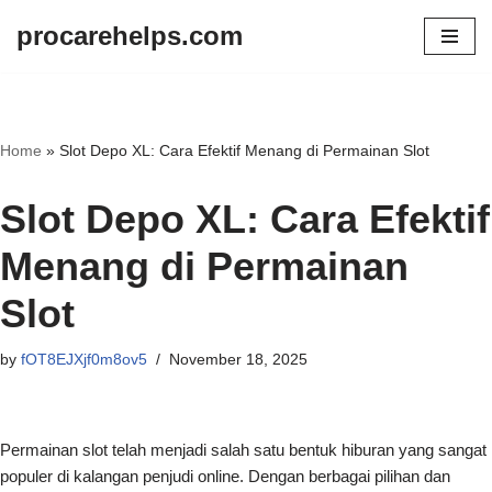
procarehelps.com
Skip
to
content
Home
»
Slot Depo XL: Cara Efektif Menang di Permainan Slot
Slot Depo XL: Cara Efektif
Menang di Permainan
Slot
by
fOT8EJXjf0m8ov5
November 18, 2025
Permainan slot telah menjadi salah satu bentuk hiburan yang sangat
populer di kalangan penjudi online. Dengan berbagai pilihan dan