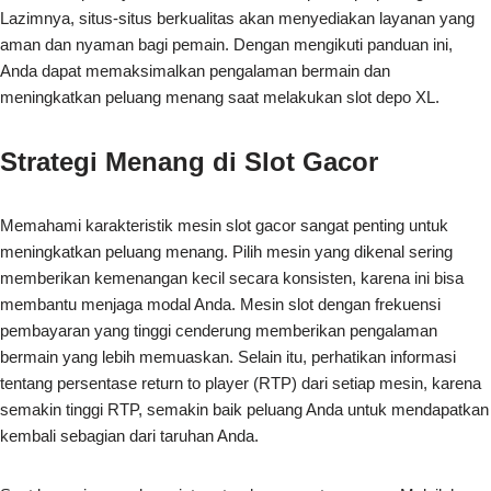
Lazimnya, situs-situs berkualitas akan menyediakan layanan yang
aman dan nyaman bagi pemain. Dengan mengikuti panduan ini,
Anda dapat memaksimalkan pengalaman bermain dan
meningkatkan peluang menang saat melakukan slot depo XL.
Strategi Menang di Slot Gacor
Memahami karakteristik mesin slot gacor sangat penting untuk
meningkatkan peluang menang. Pilih mesin yang dikenal sering
memberikan kemenangan kecil secara konsisten, karena ini bisa
membantu menjaga modal Anda. Mesin slot dengan frekuensi
pembayaran yang tinggi cenderung memberikan pengalaman
bermain yang lebih memuaskan. Selain itu, perhatikan informasi
tentang persentase return to player (RTP) dari setiap mesin, karena
semakin tinggi RTP, semakin baik peluang Anda untuk mendapatkan
kembali sebagian dari taruhan Anda.