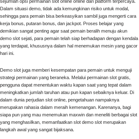
sejumlah opsi permainan slot online online dari platform terpercaya.
Dalam situasi demo, tidak ada kemungkinan risiko untuk modal,
sehingga para pemain bisa berkeasyikan sambil juga mengerti cara
kerja bonus, putaran bonus, dan jackpot. Proses belajar yang
demikian sangat penting agar saat pemain beralih menuju akun
demo slot sejati, para pemain telah siap berhadapan dengan kendala
yang terdapat, khususnya dalam hal menemukan mesin yang gacor
hari ini.
Demo slot juga memberi kesempatan para pemain untuk menguji
strategi permainan yang beraneka. Melalui permainan slot gratis,
pengguna dapat menentukan waktu kapan saat yang tepat dalam
meningkatkan jumlah taruhan atau pun kapan sebaiknya keluar. Di
dalam dunia perjudian slot online, pengetahuan nampaknya
merupakan rahasia dalam meraih kemenangan. Karenanya, bagi
siapa pun yang mau menemukan maxwin dan meneliti berbagai slot
yang menghasilkan, memanfaatkan slot demo slot merupakan
langkah awal yang sangat bijaksana.