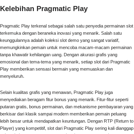
Kelebihan Pragmatic Play
Pragmatic Play terkenal sebagai salah satu penyedia permainan slot
terkemuka dengan beraneka inovasi yang menarik. Salah satu
keunggulannya adalah koleksi slot demo yang sangat variatif,
memungkinkan pemain untuk mencoba macam-macam permainan
tanpa khawatir kehilangan uang. Dengan akurasi grafis yang
emosional dan tema-tema yang menarik, setiap slot dari Pragmatic
Play memberikan sensasi bermain yang memuaskan dan
menyeluruh.
Selain kualitas grafis yang menawan, Pragmatic Play juga
menyediakan beragam fitur bonus yang menarik. Fitur-fitur seperti
putaran gratis, bonus permainan, dan mekanisme pembayaran yang
berkisar dari klasik sampai modern memberikan pemain peluang
lebih besar untuk mendapatkan keuntungan. Dengan RTP (Return to
Player) yang kompetitif, slot dari Pragmatic Play sering kali dianggap