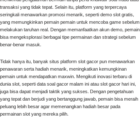
transaksi yang tidak tepat. Selain itu, platform yang terpercaya
seringkali menawarkan promosi menarik, seperti demo slot gratis,
yang memungkinkan pemain pemain untuk mencoba game sebelum
melakukan taruhan real. Dengan memanfaatkan akun demo, pemain
bisa mengeksplorasi berbagai tipe permainan dan strategi sebelum
benar-benar masuk.
Tidak hanya itu, banyak situs platform slot gacor pun menawarkan
penawaran serta hadiah menarik, meningkatkan kemungkinan
pemain untuk mendapatkan maxwin. Mengikuti inovasi terbaru di
dunia slot, seperti data soal gacor malam ini atau slot gacor hari ini,
juga bisa dapat menjadi taktik yang sukses. Dengan pengetahuan
yang tepat dan berjudi yang bertanggung jawab, pemain bisa meraih
peluang lebih besar agar memenangkan hadiah besar pada
permainan slot yang mereka pilih.