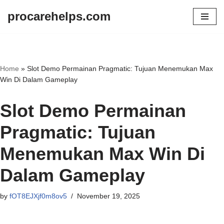
procarehelps.com
Skip
to
content
Home
»
Slot Demo Permainan Pragmatic: Tujuan Menemukan Max
Win Di Dalam Gameplay
Slot Demo Permainan
Pragmatic: Tujuan
Menemukan Max Win Di
Dalam Gameplay
by
fOT8EJXjf0m8ov5
November 19, 2025