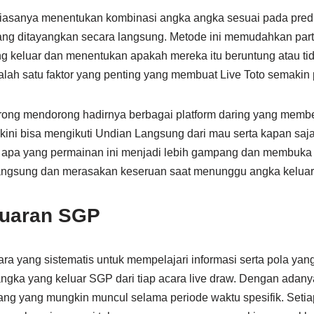
biasanya menentukan kombinasi angka angka sesuai pada predi
ang ditayangkan secara langsung. Metode ini memudahkan part
 keluar dan menentukan apakah mereka itu beruntung atau tida
salah satu faktor yang penting yang membuat Live Toto semakin 
ng mendorong hadirnya berbagai platform daring yang member
 kini bisa mengikuti Undian Langsung dari mau serta kapan s
s apa yang permainan ini menjadi lebih gampang dan membuka 
 Langsung dan merasakan keseruan saat menunggu angka keluar
luaran SGP
 yang sistematis untuk mempelajari informasi serta pola yang
ka yang keluar SGP dari tiap acara live draw. Dengan adanya 
ang yang mungkin muncul selama periode waktu spesifik. Setia