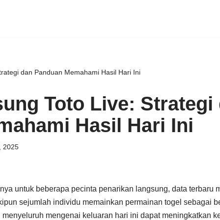
trategi dan Panduan Memahami Hasil Hari Ini
ung Toto Live: Strategi
ahami Hasil Hari Ini
, 2025
nya untuk beberapa pecinta penarikan langsung, data terbaru
kipun sejumlah individu memainkan permainan togel sebagai be
menyeluruh mengenai keluaran hari ini dapat meningkatkan 