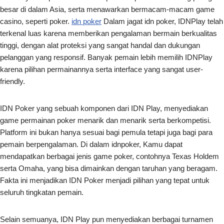
besar di dalam Asia, serta menawarkan bermacam-macam game
casino, seperti poker.
idn poker
Dalam jagat idn poker, IDNPlay telah
terkenal luas karena memberikan pengalaman bermain berkualitas
tinggi, dengan alat proteksi yang sangat handal dan dukungan
pelanggan yang responsif. Banyak pemain lebih memilih IDNPlay
karena pilihan permainannya serta interface yang sangat user-
friendly.
IDN Poker yang sebuah komponen dari IDN Play, menyediakan
game permainan poker menarik dan menarik serta berkompetisi.
Platform ini bukan hanya sesuai bagi pemula tetapi juga bagi para
pemain berpengalaman. Di dalam idnpoker, Kamu dapat
mendapatkan berbagai jenis game poker, contohnya Texas Holdem
serta Omaha, yang bisa dimainkan dengan taruhan yang beragam.
Fakta ini menjadikan IDN Poker menjadi pilihan yang tepat untuk
seluruh tingkatan pemain.
Selain semuanya, IDN Play pun menyediakan berbagai turnamen