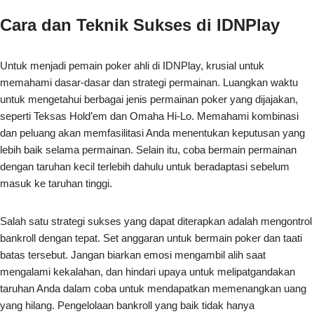
Cara dan Teknik Sukses di IDNPlay
Untuk menjadi pemain poker ahli di IDNPlay, krusial untuk
memahami dasar-dasar dan strategi permainan. Luangkan waktu
untuk mengetahui berbagai jenis permainan poker yang dijajakan,
seperti Teksas Hold’em dan Omaha Hi-Lo. Memahami kombinasi
dan peluang akan memfasilitasi Anda menentukan keputusan yang
lebih baik selama permainan. Selain itu, coba bermain permainan
dengan taruhan kecil terlebih dahulu untuk beradaptasi sebelum
masuk ke taruhan tinggi.
Salah satu strategi sukses yang dapat diterapkan adalah mengontrol
bankroll dengan tepat. Set anggaran untuk bermain poker dan taati
batas tersebut. Jangan biarkan emosi mengambil alih saat
mengalami kekalahan, dan hindari upaya untuk melipatgandakan
taruhan Anda dalam coba untuk mendapatkan memenangkan uang
yang hilang. Pengelolaan bankroll yang baik tidak hanya