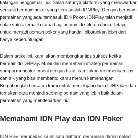
kalangan penggemar judi. Salah satunya platform yang menawarkan
sensasi bermain poker yang seru adalah IDNPlay. Dengan beragam
permainan yang ada, termasuk IDN Poker, IDNPlay telah menjadi
salah satu alternatif utama bagi pemain di seluruh dunia. Tetapi,
untuk menjadi pemain poker yang handal, dibutuhkan lebih dari
hanya keberuntungan.
Dalam artikel ini, kami akan membongkar tips sukses ketika
bermain di IDNPlay. Mulai dari memahami strategi permainan
sampai mengatur modal dengan bijak, kami akan memberikan tips
dan trik yang bisa membantu kamu meraih kemenangan.
Bergabunglah bersama kami untuk menjelajahi dunia IDNPoker dan
temukan cara menjadi seorang pemain yang lebih baik dalam
permainan yang mendebarkan ini.
Memahami IDN Play dan IDN Poker
IDN Play merupakan salah satu platform permainan daring paling