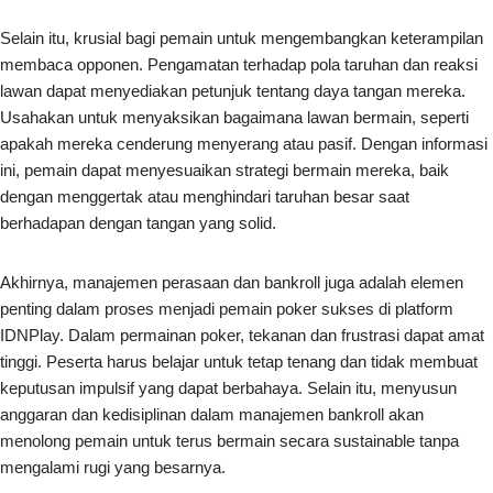
Selain itu, krusial bagi pemain untuk mengembangkan keterampilan
membaca opponen. Pengamatan terhadap pola taruhan dan reaksi
lawan dapat menyediakan petunjuk tentang daya tangan mereka.
Usahakan untuk menyaksikan bagaimana lawan bermain, seperti
apakah mereka cenderung menyerang atau pasif. Dengan informasi
ini, pemain dapat menyesuaikan strategi bermain mereka, baik
dengan menggertak atau menghindari taruhan besar saat
berhadapan dengan tangan yang solid.
Akhirnya, manajemen perasaan dan bankroll juga adalah elemen
penting dalam proses menjadi pemain poker sukses di platform
IDNPlay. Dalam permainan poker, tekanan dan frustrasi dapat amat
tinggi. Peserta harus belajar untuk tetap tenang dan tidak membuat
keputusan impulsif yang dapat berbahaya. Selain itu, menyusun
anggaran dan kedisiplinan dalam manajemen bankroll akan
menolong pemain untuk terus bermain secara sustainable tanpa
mengalami rugi yang besarnya.