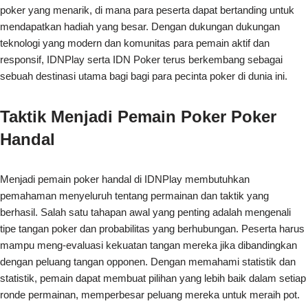
poker yang menarik, di mana para peserta dapat bertanding untuk
mendapatkan hadiah yang besar. Dengan dukungan dukungan
teknologi yang modern dan komunitas para pemain aktif dan
responsif, IDNPlay serta IDN Poker terus berkembang sebagai
sebuah destinasi utama bagi bagi para pecinta poker di dunia ini.
Taktik Menjadi Pemain Poker Poker
Handal
Menjadi pemain poker handal di IDNPlay membutuhkan
pemahaman menyeluruh tentang permainan dan taktik yang
berhasil. Salah satu tahapan awal yang penting adalah mengenali
tipe tangan poker dan probabilitas yang berhubungan. Peserta harus
mampu meng-evaluasi kekuatan tangan mereka jika dibandingkan
dengan peluang tangan opponen. Dengan memahami statistik dan
statistik, pemain dapat membuat pilihan yang lebih baik dalam setiap
ronde permainan, memperbesar peluang mereka untuk meraih pot.