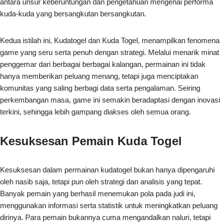
antara unsur keberuntungan dan pengetahuan mengenai performa
kuda-kuda yang bersangkutan bersangkutan.
Kedua istilah ini, Kudatogel dan Kuda Togel, menampilkan fenomena
game yang seru serta penuh dengan strategi. Melalui menarik minat
penggemar dari berbagai berbagai kalangan, permainan ini tidak
hanya memberikan peluang menang, tetapi juga menciptakan
komunitas yang saling berbagi data serta pengalaman. Seiring
perkembangan masa, game ini semakin beradaptasi dengan inovasi
terkini, sehingga lebih gampang diakses oleh semua orang.
Kesuksesan Pemain Kuda Togel
Kesuksesan dalam permainan kudatogel bukan hanya dipengaruhi
oleh nasib saja, tetapi pun oleh strategi dan analisis yang tepat.
Banyak pemain yang berhasil menemukan pola pada judi ini,
menggunakan informasi serta statistik untuk meningkatkan peluang
dirinya. Para pemain bukannya cuma mengandalkan naluri, tetapi