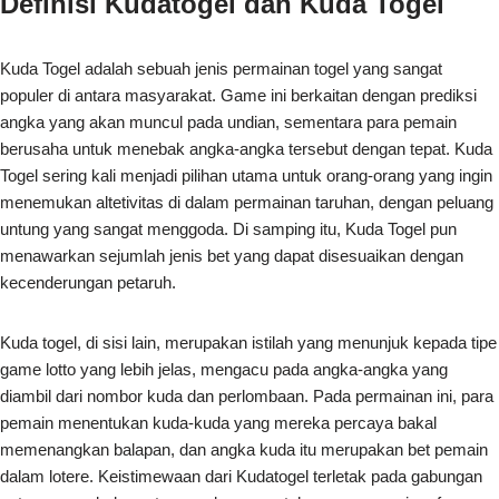
Definisi Kudatogel dan Kuda Togel
Kuda Togel adalah sebuah jenis permainan togel yang sangat
populer di antara masyarakat. Game ini berkaitan dengan prediksi
angka yang akan muncul pada undian, sementara para pemain
berusaha untuk menebak angka-angka tersebut dengan tepat. Kuda
Togel sering kali menjadi pilihan utama untuk orang-orang yang ingin
menemukan altetivitas di dalam permainan taruhan, dengan peluang
untung yang sangat menggoda. Di samping itu, Kuda Togel pun
menawarkan sejumlah jenis bet yang dapat disesuaikan dengan
kecenderungan petaruh.
Kuda togel, di sisi lain, merupakan istilah yang menunjuk kepada tipe
game lotto yang lebih jelas, mengacu pada angka-angka yang
diambil dari nombor kuda dan perlombaan. Pada permainan ini, para
pemain menentukan kuda-kuda yang mereka percaya bakal
memenangkan balapan, dan angka kuda itu merupakan bet pemain
dalam lotere. Keistimewaan dari Kudatogel terletak pada gabungan