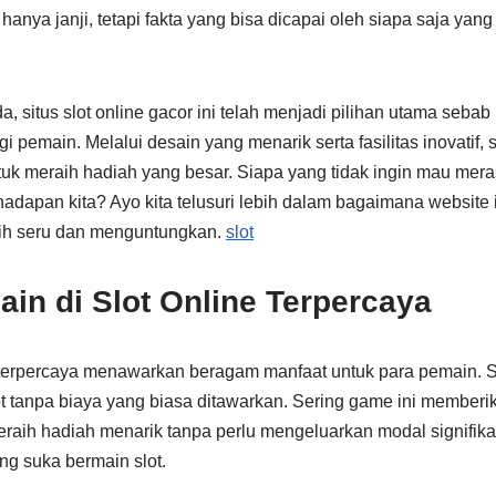
 hanya janji, tetapi fakta yang bisa dicapai oleh siapa saja y
, situs slot online gacor ini telah menjadi pilihan utama sebab
emain. Melalui desain yang menarik serta fasilitas inovatif, se
k meraih hadiah yang besar. Siapa yang tidak ingin mau meras
adapan kita? Ayo kita telusuri lebih dalam bagaimana websit
bih seru dan menguntungkan.
slot
in di Slot Online Terpercaya
e terpercaya menawarkan beragam manfaat untuk para pemain. 
t tanpa biaya yang biasa ditawarkan. Sering game ini membe
eraih hadiah menarik tanpa perlu mengeluarkan modal signifika
ang suka bermain slot.