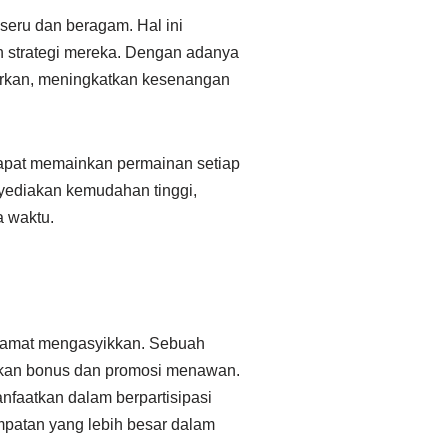
 seru dan beragam. Hal ini
 strategi mereka. Dengan adanya
warkan, meningkatkan kesenangan
 dapat memainkan permainan setiap
nyediakan kemudahan tinggi,
a waktu.
ng amat mengasyikkan. Sebuah
kan bonus dan promosi menawan.
nfaatkan dalam berpartisipasi
patan yang lebih besar dalam