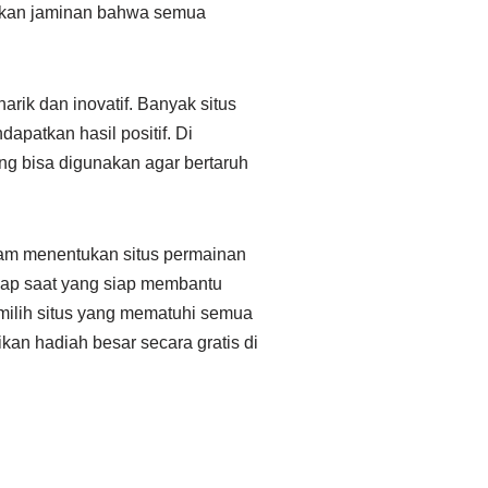
erikan jaminan bahwa semua
arik dan inovatif. Banyak situs
patkan hasil positif. Di
ng bisa digunakan agar bertaruh
alam menentukan situs permainan
iap saat yang siap membantu
ilih situs yang mematuhi semua
kan hadiah besar secara gratis di