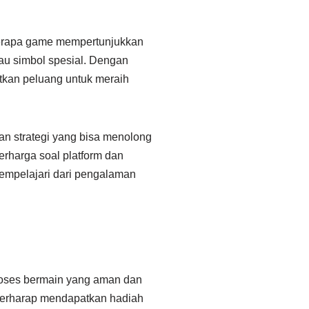
Beberapa game mempertunjukkan
au simbol spesial. Dengan
tkan peluang untuk meraih
dan strategi yang bisa menolong
rharga soal platform dan
empelajari dari pengalaman
proses bermain yang aman dan
 berharap mendapatkan hadiah