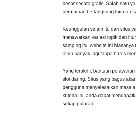
besar secara gratis. Salah satu 
permainan berlangsung fair dan t
Keunggulan selain itu dari situs 
menawarkan variasi topik dan fit
samping itu, website ini biasany
lebih banyak lagi tanpa harus m
Yang terakhir, bantuan pelayanan
slot daring. Situs yang bagus a
pengguna menyelesaikan masalah
kriteria ini, anda dapat mendapa
setiap putaran.