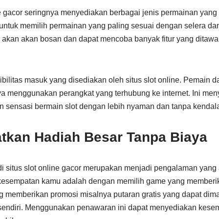
ine gacor seringnya menyediakan berbagai jenis permainan yang
tuk memilih permainan yang paling sesuai dengan selera dan
ak akan akan bosan dan dapat mencoba banyak fitur yang dita
bilitas masuk yang disediakan oleh situs slot online. Pemain
nya menggunakan perangkat yang terhubung ke internet. Ini me
 sensasi bermain slot dengan lebih nyaman dan tanpa kendal
tkan Hadiah Besar Tanpa Biaya
 di situs slot online gacor merupakan menjadi pengalaman ya
 kesempatan kamu adalah dengan memilih game yang memberi
ng memberikan promosi misalnya putaran gratis yang dapat dima
endiri. Menggunakan penawaran ini dapat menyediakan kesem