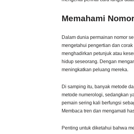
Memahami Nomor 
Dalam dunia permainan nomor sepe
mengetahui pengertian dan corak 
menghadirkan petunjuk atau kesem
hidup seseorang. Dengan mengand
meningkatkan peluang mereka.
Di samping itu, banyak metode d
metode numerologi, sedangkan ya
pemain sering kali berfungsi s
Membaca tren dan mengamati hasi
Penting untuk diketahui bahwa m