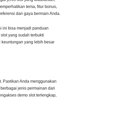
perhatikan tema, fitur bonus,
referensi dan gaya bermain Anda.
i ini bisa menjadi panduan
lot yang sudah terbukti
 keuntungan yang lebih besar
at. Pastikan Anda menggunakan
 berbagai jenis permainan dari
engakses demo slot terlengkap,