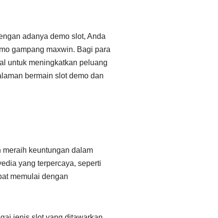
engan adanya demo slot, Anda
demo gampang maxwin. Bagi para
al untuk meningkatkan peluang
alaman bermain slot demo dan
in meraih keuntungan dalam
edia yang terpercaya, seperti
apat memulai dengan
ai jenis slot yang ditawarkan,