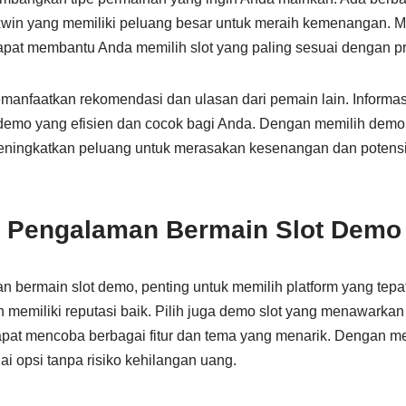
in yang memiliki peluang besar untuk meraih kemenangan. Mem
apat membantu Anda memilih slot yang paling sesuai dengan p
emanfaatkan rekomendasi dan ulasan dari pemain lain. Informas
emo yang efisien dan cocok bagi Anda. Dengan memilih demo s
ningkatkan peluang untuk merasakan kesenangan dan potensi
n Pengalaman Bermain Slot Demo
bermain slot demo, penting untuk memilih platform yang tep
n memiliki reputasi baik. Pilih juga demo slot yang menawarkan
apat mencoba berbagai fitur dan tema yang menarik. Dengan m
i opsi tanpa risiko kehilangan uang.