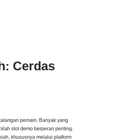
h: Cerdas
i kalangan pemain. Banyak yang
ilah slot demo berperan penting.
iah, khususnya melalui platform