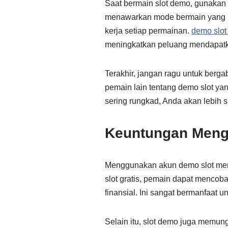
Saat bermain slot demo, gunakan f
menawarkan mode bermain yang b
kerja setiap permainan.
demo slot
meningkatkan peluang mendapatk
Terakhir, jangan ragu untuk berg
pemain lain tentang demo slot yan
sering rungkad, Anda akan lebi
Keuntungan Meng
Menggunakan akun demo slot mena
slot gratis, pemain dapat mencob
finansial. Ini sangat bermanfaat
Selain itu, slot demo juga memun