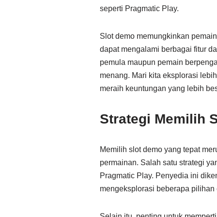
seperti Pragmatic Play.
Slot demo memungkinkan pemain 
dapat mengalami berbagai fitur 
pemula maupun pemain berpengal
menang. Mari kita eksplorasi le
meraih keuntungan yang lebih bes
Strategi Memilih 
Memilih slot demo yang tepat me
permainan. Salah satu strategi ya
Pragmatic Play. Penyedia ini dik
mengeksplorasi beberapa pilihan 
Selain itu, penting untuk memper