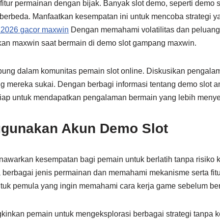
itur permainan dengan bijak. Banyak slot demo, seperti demo sl
erbeda. Manfaatkan kesempatan ini untuk mencoba strategi 
 2026 gacor maxwin
Dengan memahami volatilitas dan peluan
an maxwin saat bermain di demo slot gampang maxwin.
abung dalam komunitas pemain slot online. Diskusikan pengala
g mereka sukai. Dengan berbagi informasi tentang demo slot ant
h siap untuk mendapatkan pengalaman bermain yang lebih men
gunakan Akun Demo Slot
warkan kesempatan bagi pemain untuk berlatih tanpa risiko
a berbagai jenis permainan dan memahami mekanisme serta fitur
 untuk pemula yang ingin memahami cara kerja game sebelum b
gkinkan pemain untuk mengeksplorasi berbagai strategi tanpa 