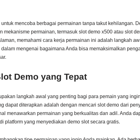
untuk mencoba berbagai permainan tanpa takut kehilangan. D
dan mekanisme permainan, termasuk slot demo x500 atau slot 
aman, memahami cara kerja permainan ini adalah langkah aw
bih dalam mengenai bagaimana Anda bisa memaksimalkan peng
ar.
Slot Demo yang Tepat
rupakan langkah awal yang penting bagi para pemain yang ing
ng dapat diterapkan adalah dengan mencari slot demo dari peny
enal menawarkan permainan yang berkualitas dan adil. Anda d
di platform yang menyediakan demo slot secara gratis.
timbangkan tipe permainan yang ingin Anda mainkan. Ada berbag