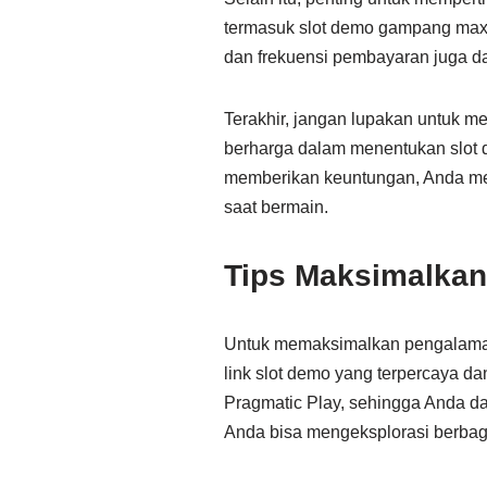
termasuk slot demo gampang maxw
dan frekuensi pembayaran juga d
Terakhir, jangan lupakan untuk m
berharga dalam menentukan slot d
memberikan keuntungan, Anda me
saat bermain.
Tips Maksimalka
Untuk memaksimalkan pengalaman 
link slot demo yang terpercaya da
Pragmatic Play, sehingga Anda d
Anda bisa mengeksplorasi berbaga