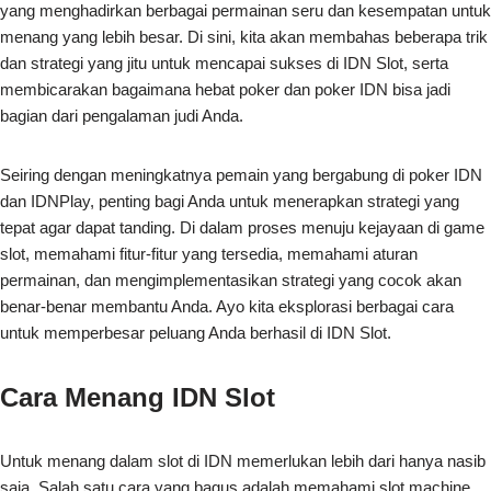
yang menghadirkan berbagai permainan seru dan kesempatan untuk
menang yang lebih besar. Di sini, kita akan membahas beberapa trik
dan strategi yang jitu untuk mencapai sukses di IDN Slot, serta
membicarakan bagaimana hebat poker dan poker IDN bisa jadi
bagian dari pengalaman judi Anda.
Seiring dengan meningkatnya pemain yang bergabung di poker IDN
dan IDNPlay, penting bagi Anda untuk menerapkan strategi yang
tepat agar dapat tanding. Di dalam proses menuju kejayaan di game
slot, memahami fitur-fitur yang tersedia, memahami aturan
permainan, dan mengimplementasikan strategi yang cocok akan
benar-benar membantu Anda. Ayo kita eksplorasi berbagai cara
untuk memperbesar peluang Anda berhasil di IDN Slot.
Cara Menang IDN Slot
Untuk menang dalam slot di IDN memerlukan lebih dari hanya nasib
saja. Salah satu cara yang bagus adalah memahami slot machine