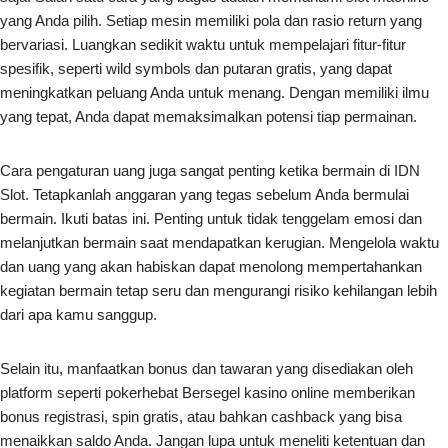
yang Anda pilih. Setiap mesin memiliki pola dan rasio return yang
bervariasi. Luangkan sedikit waktu untuk mempelajari fitur-fitur
spesifik, seperti wild symbols dan putaran gratis, yang dapat
meningkatkan peluang Anda untuk menang. Dengan memiliki ilmu
yang tepat, Anda dapat memaksimalkan potensi tiap permainan.
Cara pengaturan uang juga sangat penting ketika bermain di IDN
Slot. Tetapkanlah anggaran yang tegas sebelum Anda bermulai
bermain. Ikuti batas ini. Penting untuk tidak tenggelam emosi dan
melanjutkan bermain saat mendapatkan kerugian. Mengelola waktu
dan uang yang akan habiskan dapat menolong mempertahankan
kegiatan bermain tetap seru dan mengurangi risiko kehilangan lebih
dari apa kamu sanggup.
Selain itu, manfaatkan bonus dan tawaran yang disediakan oleh
platform seperti pokerhebat Bersegel kasino online memberikan
bonus registrasi, spin gratis, atau bahkan cashback yang bisa
menaikkan saldo Anda. Jangan lupa untuk meneliti ketentuan dan