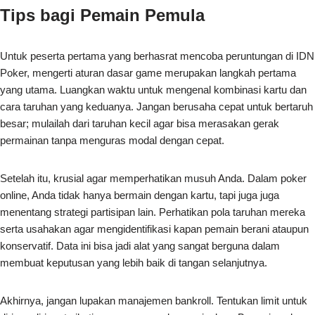
Tips bagi Pemain Pemula
Untuk peserta pertama yang berhasrat mencoba peruntungan di IDN
Poker, mengerti aturan dasar game merupakan langkah pertama
yang utama. Luangkan waktu untuk mengenal kombinasi kartu dan
cara taruhan yang keduanya. Jangan berusaha cepat untuk bertaruh
besar; mulailah dari taruhan kecil agar bisa merasakan gerak
permainan tanpa menguras modal dengan cepat.
Setelah itu, krusial agar memperhatikan musuh Anda. Dalam poker
online, Anda tidak hanya bermain dengan kartu, tapi juga juga
menentang strategi partisipan lain. Perhatikan pola taruhan mereka
serta usahakan agar mengidentifikasi kapan pemain berani ataupun
konservatif. Data ini bisa jadi alat yang sangat berguna dalam
membuat keputusan yang lebih baik di tangan selanjutnya.
Akhirnya, jangan lupakan manajemen bankroll. Tentukan limit untuk