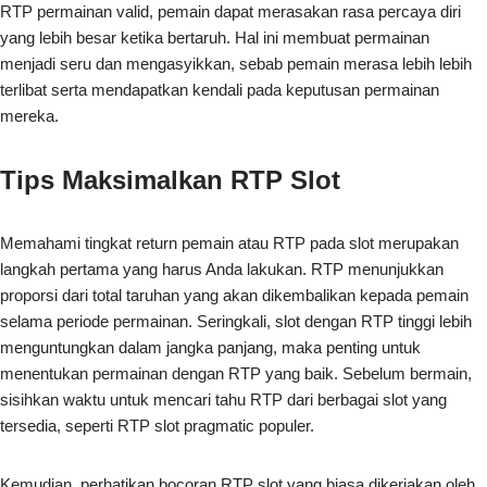
RTP permainan valid, pemain dapat merasakan rasa percaya diri
yang lebih besar ketika bertaruh. Hal ini membuat permainan
menjadi seru dan mengasyikkan, sebab pemain merasa lebih lebih
terlibat serta mendapatkan kendali pada keputusan permainan
mereka.
Tips Maksimalkan RTP Slot
Memahami tingkat return pemain atau RTP pada slot merupakan
langkah pertama yang harus Anda lakukan. RTP menunjukkan
proporsi dari total taruhan yang akan dikembalikan kepada pemain
selama periode permainan. Seringkali, slot dengan RTP tinggi lebih
menguntungkan dalam jangka panjang, maka penting untuk
menentukan permainan dengan RTP yang baik. Sebelum bermain,
sisihkan waktu untuk mencari tahu RTP dari berbagai slot yang
tersedia, seperti RTP slot pragmatic populer.
Kemudian, perhatikan bocoran RTP slot yang biasa dikerjakan oleh