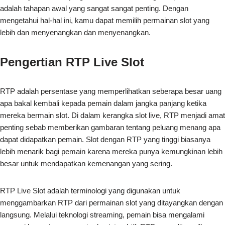
adalah tahapan awal yang sangat sangat penting. Dengan
mengetahui hal-hal ini, kamu dapat memilih permainan slot yang
lebih dan menyenangkan dan menyenangkan.
Pengertian RTP Live Slot
RTP adalah persentase yang memperlihatkan seberapa besar uang
apa bakal kembali kepada pemain dalam jangka panjang ketika
mereka bermain slot. Di dalam kerangka slot live, RTP menjadi amat
penting sebab memberikan gambaran tentang peluang menang apa
dapat didapatkan pemain. Slot dengan RTP yang tinggi biasanya
lebih menarik bagi pemain karena mereka punya kemungkinan lebih
besar untuk mendapatkan kemenangan yang sering.
RTP Live Slot adalah terminologi yang digunakan untuk
menggambarkan RTP dari permainan slot yang ditayangkan dengan
langsung. Melalui teknologi streaming, pemain bisa mengalami