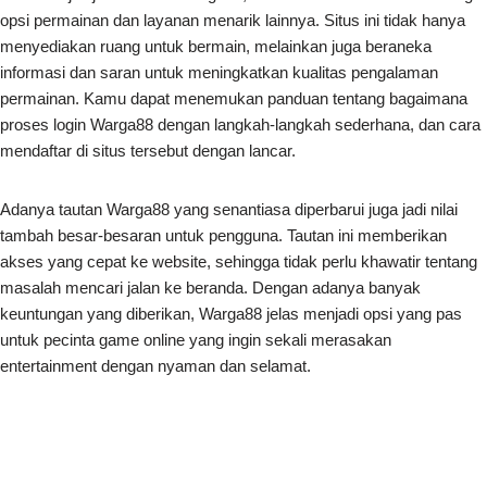
opsi permainan dan layanan menarik lainnya. Situs ini tidak hanya
menyediakan ruang untuk bermain, melainkan juga beraneka
informasi dan saran untuk meningkatkan kualitas pengalaman
permainan. Kamu dapat menemukan panduan tentang bagaimana
proses login Warga88 dengan langkah-langkah sederhana, dan cara
mendaftar di situs tersebut dengan lancar.
Adanya tautan Warga88 yang senantiasa diperbarui juga jadi nilai
tambah besar-besaran untuk pengguna. Tautan ini memberikan
akses yang cepat ke website, sehingga tidak perlu khawatir tentang
masalah mencari jalan ke beranda. Dengan adanya banyak
keuntungan yang diberikan, Warga88 jelas menjadi opsi yang pas
untuk pecinta game online yang ingin sekali merasakan
entertainment dengan nyaman dan selamat.