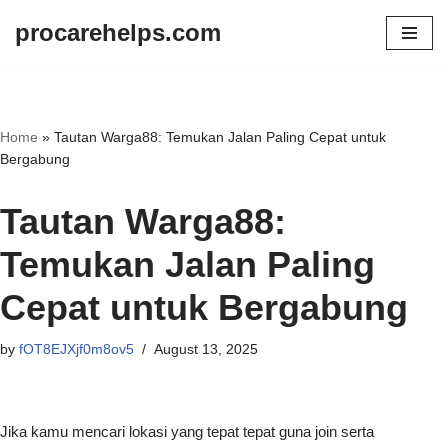
procarehelps.com
Skip
to
content
Home
»
Tautan Warga88: Temukan Jalan Paling Cepat untuk
Bergabung
Tautan Warga88:
Temukan Jalan Paling
Cepat untuk Bergabung
by
fOT8EJXjf0m8ov5
August 13, 2025
Jika kamu mencari lokasi yang tepat tepat guna join serta