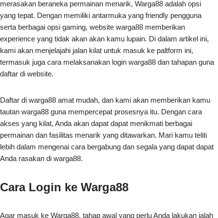
merasakan beraneka permainan menarik, Warga88 adalah opsi
yang tepat. Dengan memiliki antarmuka yang friendly pengguna
serta berbagai opsi gaming, website warga88 memberikan
experience yang tidak akan akan kamu lupain. Di dalam artikel ini,
kami akan menjelajahi jalan kilat untuk masuk ke paltform ini,
termasuk juga cara melaksanakan login warga88 dan tahapan guna
daftar di website.
Daftar di warga88 amat mudah, dan kami akan memberikan kamu
tautan warga88 guna mempercepat prosesnya itu. Dengan cara
akses yang kilat, Anda akan dapat dapat menikmati berbagai
permainan dan fasilitas menarik yang ditawarkan. Mari kamu teliti
lebih dalam mengenai cara bergabung dan segala yang dapat dapat
Anda rasakan di warga88.
Cara Login ke Warga88
Agar masuk ke Warga88, tahap awal yang perlu Anda lakukan ialah