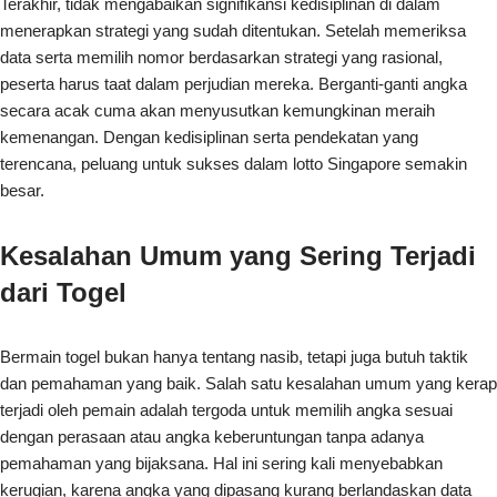
Terakhir, tidak mengabaikan signifikansi kedisiplinan di dalam
menerapkan strategi yang sudah ditentukan. Setelah memeriksa
data serta memilih nomor berdasarkan strategi yang rasional,
peserta harus taat dalam perjudian mereka. Berganti-ganti angka
secara acak cuma akan menyusutkan kemungkinan meraih
kemenangan. Dengan kedisiplinan serta pendekatan yang
terencana, peluang untuk sukses dalam lotto Singapore semakin
besar.
Kesalahan Umum yang Sering Terjadi
dari Togel
Bermain togel bukan hanya tentang nasib, tetapi juga butuh taktik
dan pemahaman yang baik. Salah satu kesalahan umum yang kerap
terjadi oleh pemain adalah tergoda untuk memilih angka sesuai
dengan perasaan atau angka keberuntungan tanpa adanya
pemahaman yang bijaksana. Hal ini sering kali menyebabkan
kerugian, karena angka yang dipasang kurang berlandaskan data