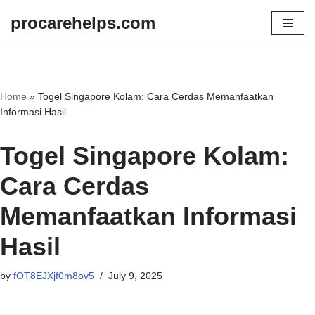
procarehelps.com
Skip
to
content
Home
»
Togel Singapore Kolam: Cara Cerdas Memanfaatkan
Informasi Hasil
Togel Singapore Kolam:
Cara Cerdas
Memanfaatkan Informasi
Hasil
by
fOT8EJXjf0m8ov5
July 9, 2025