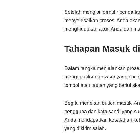
Setelah mengisi formulir pendafta
menyelesaikan proses. Anda akan m
menghidupkan akun Anda dan mula
Tahapan Masuk d
Dalam rangka menjalankan proses
menggunakan browser yang cocok 
tombol atau tautan yang bertuliska
Begitu menekan button masuk, A
pengguna dan kata sandi yang su
Anda mendapatkan kesalahan ket
yang dikirim salah.