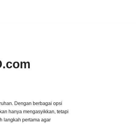
D.com
aruhan. Dengan berbagai opsi
an hanya mengasyikkan, tetapi
h langkah pertama agar