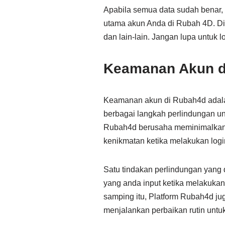
Apabila semua data sudah benar,
utama akun Anda di Rubah 4D. Di 
dan lain-lain. Jangan lupa untuk 
Keamanan Akun d
Keamanan akun di Rubah4d adala
berbagai langkah perlindungan u
Rubah4d berusaha meminimalkan ri
kenikmatan ketika melakukan log
Satu tindakan perlindungan yang 
yang anda input ketika melakukan 
samping itu, Platform Rubah4d j
menjalankan perbaikan rutin untu