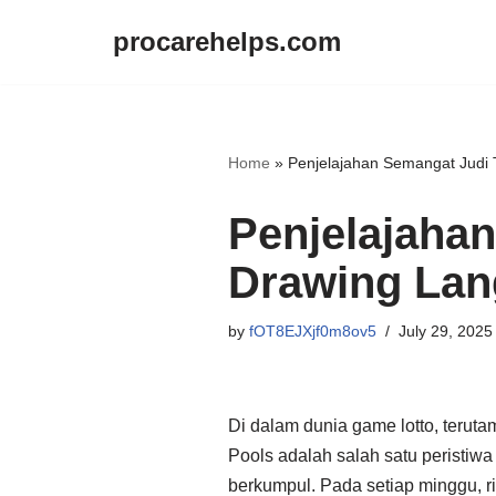
procarehelps.com
Skip
to
content
Home
»
Penjelajahan Semangat Judi
Penjelajahan
Drawing Lan
by
fOT8EJXjf0m8ov5
July 29, 2025
Di dalam dunia game lotto, terut
Pools adalah salah satu peristiwa
berkumpul. Pada setiap minggu, 