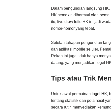
Dalam pengundian langsung HK, a
HK semakin dihormati oleh pemain
itu, live draw lotto HK ini jadi 
nomor-nomor yang tepat.
Setelah tahapan pengundian langs
dan aplikasi mobile seluler. Pema
Rekap ini juga tidak hanya menya
datang, yang menjadikan togel HK 
Tips atau Trik Me
Untuk awal permainan togel HK, b
tentang statistik dan pola hasil 
secara rutin menyediakan kemungk