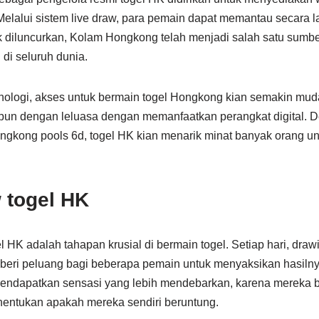
 Melalui sistem live draw, para pemain dapat memantau secara
k diluncurkan, Kolam Hongkong telah menjadi salah satu sumbe
di seluruh dunia.
nologi, akses untuk bermain togel Hongkong kian semakin mud
apun dengan leluasa dengan memanfaatkan perangkat digital. D
ongkong pools 6d, togel HK kian menarik minat banyak orang u
 togel HK
HK adalah tahapan krusial di bermain togel. Setiap hari, draw
beri peluang bagi beberapa pemain untuk menyaksikan hasiln
mendapatkan sensasi yang lebih mendebarkan, karena mereka 
entukan apakah mereka sendiri beruntung.