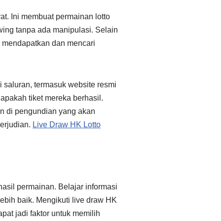
t. Ini membuat permainan lotto
ing tanpa ada manipulasi. Selain
dan mendapatkan dan mencari
 saluran, termasuk website resmi
 apakah tiket mereka berhasil.
in di pengundian yang akan
perjudian.
Live Draw HK Lotto
asil permainan. Belajar informasi
ebih baik. Mengikuti live draw HK
at jadi faktor untuk memilih