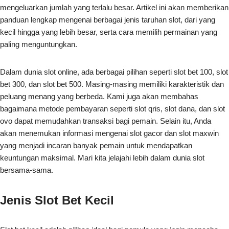
mengeluarkan jumlah yang terlalu besar. Artikel ini akan memberikan
panduan lengkap mengenai berbagai jenis taruhan slot, dari yang
kecil hingga yang lebih besar, serta cara memilih permainan yang
paling menguntungkan.
Dalam dunia slot online, ada berbagai pilihan seperti slot bet 100, slot
bet 300, dan slot bet 500. Masing-masing memiliki karakteristik dan
peluang menang yang berbeda. Kami juga akan membahas
bagaimana metode pembayaran seperti slot qris, slot dana, dan slot
ovo dapat memudahkan transaksi bagi pemain. Selain itu, Anda
akan menemukan informasi mengenai slot gacor dan slot maxwin
yang menjadi incaran banyak pemain untuk mendapatkan
keuntungan maksimal. Mari kita jelajahi lebih dalam dunia slot
bersama-sama.
Jenis Slot Bet Kecil