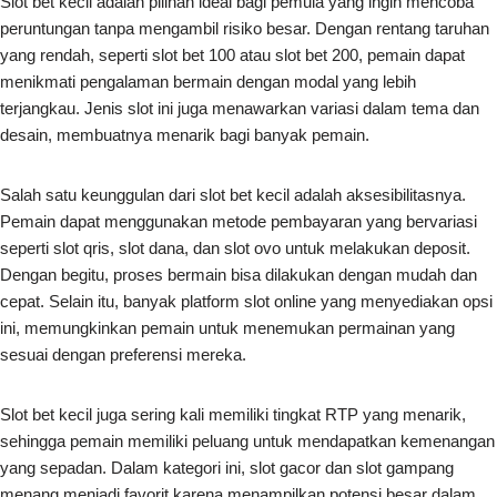
Slot bet kecil adalah pilihan ideal bagi pemula yang ingin mencoba
peruntungan tanpa mengambil risiko besar. Dengan rentang taruhan
yang rendah, seperti slot bet 100 atau slot bet 200, pemain dapat
menikmati pengalaman bermain dengan modal yang lebih
terjangkau. Jenis slot ini juga menawarkan variasi dalam tema dan
desain, membuatnya menarik bagi banyak pemain.
Salah satu keunggulan dari slot bet kecil adalah aksesibilitasnya.
Pemain dapat menggunakan metode pembayaran yang bervariasi
seperti slot qris, slot dana, dan slot ovo untuk melakukan deposit.
Dengan begitu, proses bermain bisa dilakukan dengan mudah dan
cepat. Selain itu, banyak platform slot online yang menyediakan opsi
ini, memungkinkan pemain untuk menemukan permainan yang
sesuai dengan preferensi mereka.
Slot bet kecil juga sering kali memiliki tingkat RTP yang menarik,
sehingga pemain memiliki peluang untuk mendapatkan kemenangan
yang sepadan. Dalam kategori ini, slot gacor dan slot gampang
menang menjadi favorit karena menampilkan potensi besar dalam