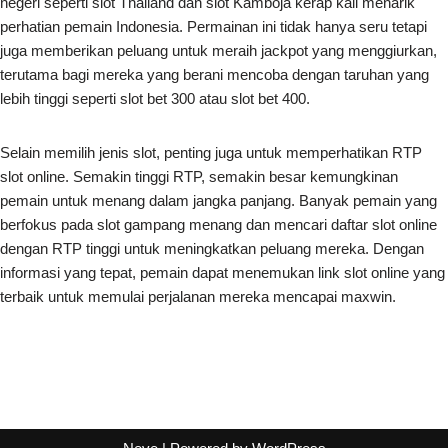
negeri seperti slot Thailand dan slot Kamboja kerap kali menarik
perhatian pemain Indonesia. Permainan ini tidak hanya seru tetapi
juga memberikan peluang untuk meraih jackpot yang menggiurkan,
terutama bagi mereka yang berani mencoba dengan taruhan yang
lebih tinggi seperti slot bet 300 atau slot bet 400.
Selain memilih jenis slot, penting juga untuk memperhatikan RTP
slot online. Semakin tinggi RTP, semakin besar kemungkinan
pemain untuk menang dalam jangka panjang. Banyak pemain yang
berfokus pada slot gampang menang dan mencari daftar slot online
dengan RTP tinggi untuk meningkatkan peluang mereka. Dengan
informasi yang tepat, pemain dapat menemukan link slot online yang
terbaik untuk memulai perjalanan mereka mencapai maxwin.