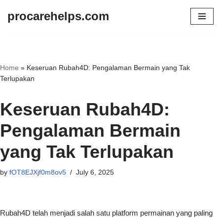
procarehelps.com
Skip
to
content
Home
»
Keseruan Rubah4D: Pengalaman Bermain yang Tak
Terlupakan
Keseruan Rubah4D:
Pengalaman Bermain
yang Tak Terlupakan
by
fOT8EJXjf0m8ov5
July 6, 2025
Rubah4D telah menjadi salah satu platform permainan yang paling