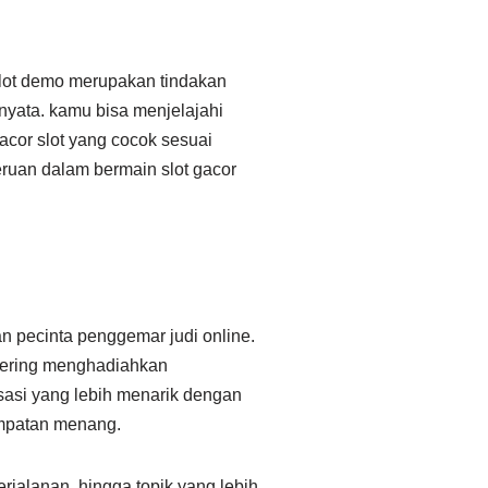
slot demo merupakan tindakan
 nyata. kamu bisa menjelajahi
acor slot yang cocok sesuai
ruan dalam bermain slot gacor
n pecinta penggemar judi online.
g sering menghadiahkan
asi yang lebih menarik dengan
empatan menang.
rjalanan, hingga topik yang lebih