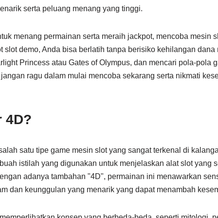
enarik serta peluang menang yang tinggi.
untuk menang permainan serta meraih jackpot, mencoba mesin 
t slot demo, Anda bisa berlatih tanpa berisiko kehilangan dana
rlight Princess atau Gates of Olympus, dan mencari pola-pola g
jangan ragu dalam mulai mencoba sekarang serta nikmati kese
r 4D?
alah satu tipe game mesin slot yang sangat terkenal di kalanga
sebuah istilah yang digunakan untuk menjelaskan alat slot yan
engan adanya tambahan "4D", permainan ini menawarkan sens
agam dan keunggulan yang menarik yang dapat menambah kes
memperlihatkan konsep yang berbeda-beda, seperti mitologi, pe