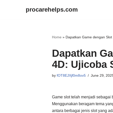
procarehelps.com
Skip
to
content
Home
»
Dapatkan Game dengan Slot 
Dapatkan Ga
4D: Ujicoba 
by
fOT8EJXjf0m8ov5
June 29, 202
Game slot telah menjadi sebagai 
Menggunakan beragam tema yang m
antara berbagai jenis slot yang 