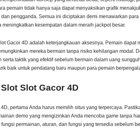
ra pemain tidak hanya saja dapat menyaksikan grafik menakjubk
is dan pengganda. Semua ini diciptakan demi menawarkan par
a meningkatkan kesempatan dalam meraih jackpot besar.
lot Gacor 4D adalah keterjangkauan aksesnya. Pemain dapat m
emungkinkan mereka bermain tanpa risiko kehilangan modal. 
 serta taktik yang efektif sebelum bermain dalam uang sungguh
arik baik untuk pendatang baru maupun para pemain berpenga
Slot Slot Gacor 4D
r 4D, pertama Anda harus memilih situs yang terpercaya. Pastik
ermainan demo yang mengizinkan Anda mencoba game tanpa har
fungsi permainan, aturan, dan fungsi yang tersedia sebelum b