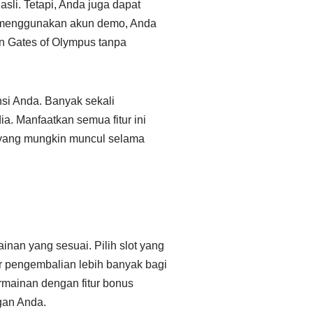
sli. Tetapi, Anda juga dapat
n menggunakan akun demo, Anda
an Gates of Olympus tanpa
si Anda. Banyak sekali
a. Manfaatkan semua fitur ini
i yang mungkin muncul selama
an yang sesuai. Pilih slot yang
ar pengembalian lebih banyak bagi
mainan dengan fitur bonus
gan Anda.